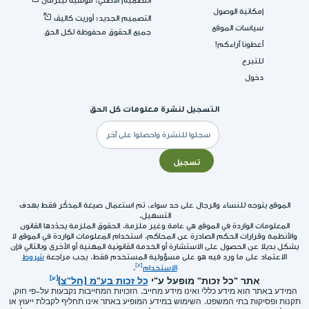
التصميم الأصلي: موشيه ليبرمان
إمكانية الوصول
التصميم الجديد: أوريت كاليڤ
سياسات الموقع
جميع الحقوق محفوظة لكل الحق
أعطونا آراءكم!
للتبرع
دخول
التسجيل لنشرة معلومات كل الحق
البريد
الإلكتروني
تسجيل
الموقع يتوجه للنساء والرجال على حد سواء. تم استعمال صيغة المذكّر فقط بهدف
التسهيل.
المعلومات الواردة في الموقع هي عامة وغير ملزمة. الحقوق الملزمة يحدّدها القانون
والأنظمة وقرارات الحكم الصادرة عن المحاكم. استخدام المعلومات الواردة في الموقع لا
يشكل بديلا عن الحصول على الاستشارة أو الخدمة القانونية المهنية أو الأخرى وبالتالي فإن
الاعتماد على ما ورد فيه هو على مسؤولية المستخدم فقط. يجب مراجعة
شروط
الاستخدام
.
אתר "כל זכות" מופעל ע"י
כל זכות בע"מ (חל"צ)
המידע באתר הוא מידע כללי ואינו מידע מחייב. הזכויות המחייבות נקבעות על-פי חוק,
תקנות ופסיקות בתי המשפט. השימוש במידע המופיע באתר אינו תחליף לקבלת ייעוץ או