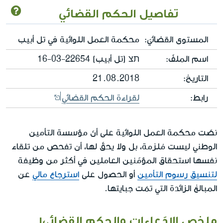
تفاصيل الحكم القضائي
المستوى القضائيّ:
محكمة العمل اللوائية في تل أبيب
اسم الملفّ:
תצ (تل أبيب) 22654-03-16‏
التاريخ:
21.08.2018
رابط:
لقراءة الحكم القضائي
نصّت محكمة العمل اللوائية على أنّ مؤسسة التأمين
الوطني ليست مُلزمة، بل ولا يحقّ لها، أن تفحص من تلقاء
نفسها استحقاق المؤمّنين العاملين في أكثر من وظيفة
لتنسيق رسوم التأمين
أو الحصول على
استرجاع مالي
عن
المبالغ الزائدة التي تمّت جبايتها.
ملخص الادّعاءات والحكم القضائيן