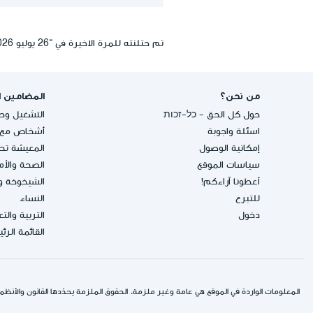
تم حتلنته للمرة الاخيرة في ־26 يوليو 2026, 16:09
من نحن؟
المضامين ا
حول كل الحق - כל-זכות
التشغيل وحق
اسئلة واجوبة
أشخاص مع إ
إمكانية الوصول
المعيشة تحت
سياسات الموقع
الصحة والأ
أعطونا آراءكم!
الشيخوخة و
للتبرع
النساء
دخول
التربية والت
القائمة الرئ
المعلومات الواردة في الموقع هي عامة وغير ملزمة. الحقوق الملزمة يحدّدها القانون والأنظمة