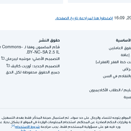
إضغطوا هنا لمراجعة تاريخ الصفحة.
لأساسية
حقوق النشر
قُدِّم المضمون وفقا لـ -
وق العاملين
BY-NC-SA 2.5 IL.
عاقة
التصميم الأصلي: موشيه ليبرمان
 خط الفقر (الفقراء)
التصميم الجديد: أوريت كاليڤ
مراض
جميع الحقوق محفوظة لكل الحق
التقادم في السن
عليم
/
الطلاب الأكاديميون
يسية
الموقع يتوجه للنساء والرجال على حد سواء. تم استعمال صيغة المذكّر فقط بهدف التسهيل.
 وقرارات الحكم الصادرة عن المحاكم. استخدام المعلومات الواردة في الموقع لا يشكل بديلا عن ا
ورد فيه هو على مسؤولية المستخدم فقط. يجب مراجعة
شروط الاستخدام
.