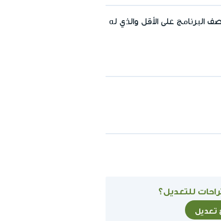
ف البرنامج على الأقل والذي له
احات للتعديل؟
ح تعديل