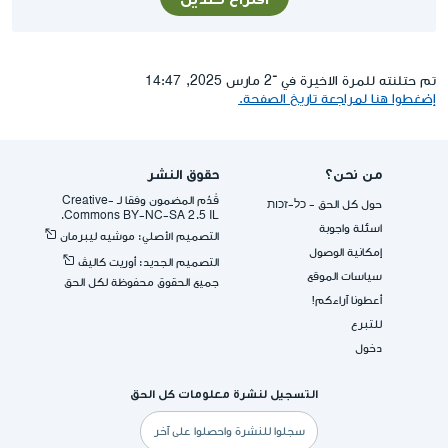
تم حتلنته للمرة الاخيرة في ־2 مارس 2025, 14:47
إضغطوا هنا لمراجعة تاريخ الصفحة.
من نحن؟
حقوق النشر
قُدِّم المضمون وفقا لـ -Creative
حول كل الحق - כל-זכות
Commons BY-NC-SA 2.5 IL.
اسئلة واجوبة
التصميم الأصلي: موشيه ليبرمان
إمكانية الوصول
التصميم الجديد: أوريت كاليڤ
سياسات الموقع
جميع الحقوق محفوظة لكل الحق
أعطونا آراءكم!
للتبرع
دخول
التسجيل لنشرة معلومات كل الحق
البريد
الإلكتروني