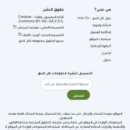
من نحن؟
حقوق النشر
قُدِّم المضمون وفقا لـ -Creative
حول كل الحق - כל-זכות
Commons BY-NC-SA 2.5 IL.
اسئلة واجوبة
التصميم الأصلي: موشيه ليبرمان
إمكانية الوصول
التصميم الجديد: أوريت كاليڤ
سياسات الموقع
جميع الحقوق محفوظة لكل الحق
أعطونا آراءكم!
للتبرع
دخول
التسجيل لنشرة معلومات كل الحق
البريد
الإلكتروني
تسجيل
الموقع يتوجه للنساء والرجال على حد سواء. تم استعمال صيغة المذكّر فقط بهدف
التسهيل.
المعلومات الواردة في الموقع هي عامة وغير ملزمة. الحقوق الملزمة يحدّدها القانون
والأنظمة وقرارات الحكم الصادرة عن المحاكم. استخدام المعلومات الواردة في الموقع لا