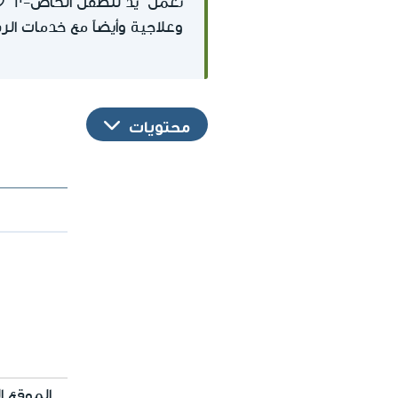
تعمل "يد للطفل الخاص-יד ל
وعلاجية وأيضاً مع خدمات الر
محتويات
الموقع ال