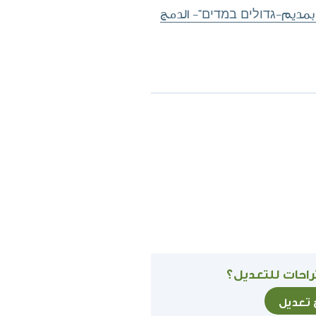
بمديم-גדולים במדים"- الدمج
احات للتعديل؟
ح تعديل