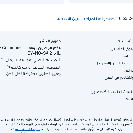
إضغطوا هنا لمراجعة تاريخ الصفحة.
لأساسية
حقوق النشر
قُدِّم المضمون وفقا لـ -
وق العاملين
BY-NC-SA 2.5 IL.
عاقة
التصميم الأصلي: موشيه ليبرمان
 خط الفقر (الفقراء)
التصميم الجديد: أوريت كاليڤ
مراض
جميع الحقوق محفوظة لكل الحق
التقادم في السن
عليم
/
الطلاب الأكاديميون
يسية
الموقع يتوجه للنساء والرجال على حد سواء. تم استعمال صيغة المذكّر فقط بهدف التسهيل.
 وقرارات الحكم الصادرة عن المحاكم. استخدام المعلومات الواردة في الموقع لا يشكل بديلا عن ا
ورد فيه هو على مسؤولية المستخدم فقط. يجب مراجعة
شروط الاستخدام
.