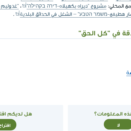
مع المحلي:
مشروع "ديراه بكهيلاه-דירה בקהילה"
،
"غدوليم 
ر هطيفع-משמר הטבע" – الشغل في الحدائق البلدية
.
قة في "كل الحق"
ة
ذه المعلومات؟
هل لديكم اقتر
لا
اقترا