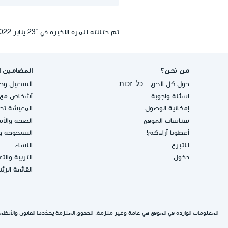
تم حتلنته للمرة الاخيرة في ־23 يناير 2022, 16:55
من نحن؟
المضامين ا
حول كل الحق - כל-זכות
التشغيل وحق
اسئلة واجوبة
أشخاص مع إ
إمكانية الوصول
المعيشة تحت
سياسات الموقع
الصحة والأ
أعطونا آراءكم!
الشيخوخة و
للتبرع
النساء
دخول
التربية والت
القائمة الرئ
المعلومات الواردة في الموقع هي عامة وغير ملزمة. الحقوق الملزمة يحدّدها القانون والأنظمة