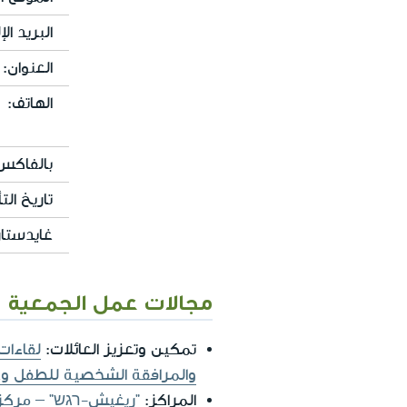
البريد الإ
العنوان:
الهاتف:
بالفاكس
تاريخ ال
غايدستار
مجالات عمل الجمعية
تمكين وتعزيز العائلات:
لقاءات 
والمرافقة الشخصية للطفل وع
المراكز:
"ريغيش-רגש" – مركز