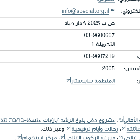
لكترونيّ:
info@special.org.il
ص ب 2025 كفار حباد
03-9600667
التحويلة 1
:
03-9607219
تأسيس:
2005
:
المنظمة بغايدستار
الأهالي
،
مشروع حفل بلوغ الرشد "بار/بات متسفا-בר/בת מצוו
ائلته
،
رحلات وأيام ترفيهية
وغير ذلك.
 علاجي
،
مزرعة الركوب العلاجي
،
مركز إستجمام
.