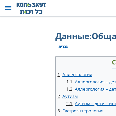
Данные:Обща
עברית
С
1
Аллергология
1.1
Аллергология – де
1.2
Аллергология – де
2
Аутизм
2.1
Аутизм – дети – и
3
Гастроэнтерология