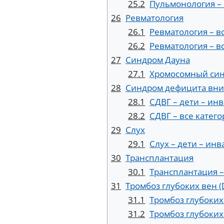
25.2
Пульмонология – 
26
Ревматология
26.1
Ревматология – в
26.2
Ревматология – в
27
Синдром Дауна
27.1
Хромосомный син
28
Синдром дефицита вним
28.1
СДВГ – дети – ин
28.2
СДВГ – все катег
29
Слух
29.1
Слух – дети – ин
30
Трансплантация
30.1
Трансплантация –
31
Тромбоз глубоких вен (
31.1
Тромбоз глубоких
31.2
Тромбоз глубоких