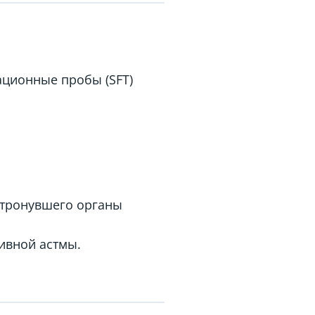
ационные пробы (SFT)
атронувшего органы
ивной астмы.