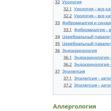
32
Урология
32.1
Урология – все к
32.2
Урология – все к
33
Фибромиалгия и синдр
33.1
Фибромиалгия – в
34
Церебральный парали
35
Церебральный паралич 
36
Эндокринология
36.1
Эндокринология –
36.2
Эндокринология –
37
Эпилепсия
37.1
Эпилепсия – дети
37.2
Эпилепсия – дети
Аллергология