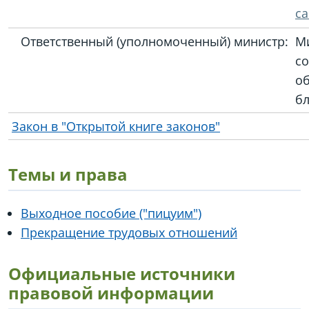
са
Ответственный (уполномоченный) министр:
М
с
о
бл
Закон в "Открытой книге законов"
Темы и права
Выходное пособие ("пицуим")
Прекращение трудовых отношений
Официальные источники
правовой информации