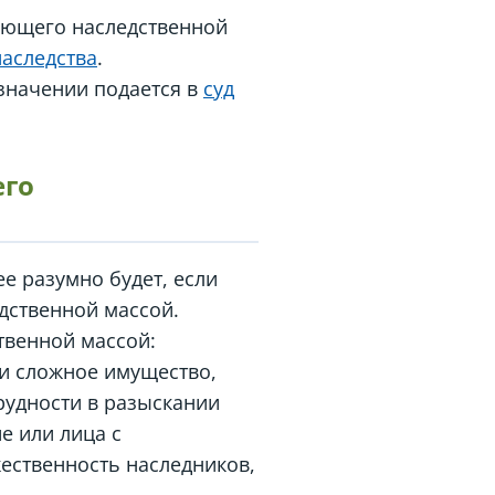
яющего наследственной
наследства
.
азначении подается в
суд
его
ее разумно будет, если
дственной массой.
венной массой:
 и сложное имущество,
рудности в разыскании
е или лица с
ественность наследников,