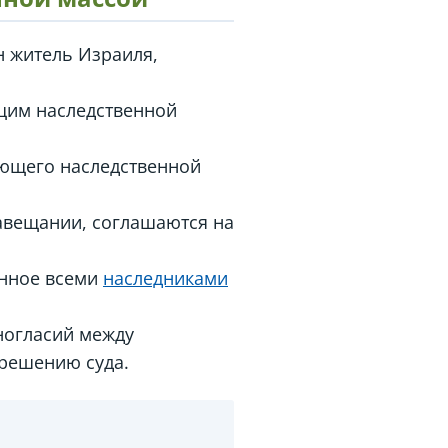
 житель Израиля,
щим наследственной
яющего наследственной
завещании, соглашаются на
анное всеми
наследниками
ногласий между
решению суда.