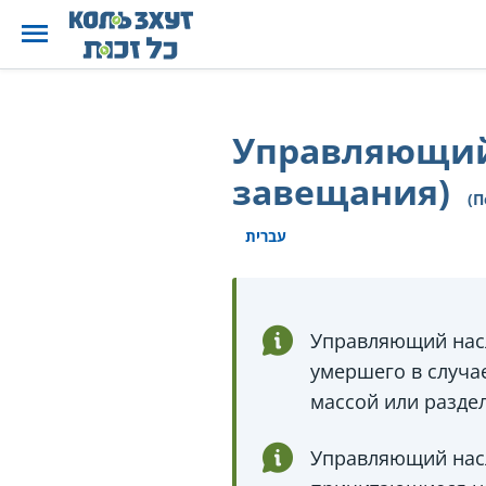
Управляющий
завещания)
(П
עברית
Управляющий насл
умершего в случае
массой или разде
Управляющий насл