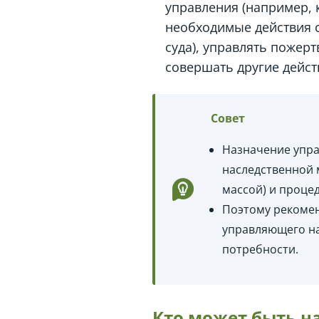
управления (например,
необходимые действия с
суда), управлять пожер
совершать другие дейст
Совет
Назначение упра
наследственной 
массой) и проце
Поэтому рекомен
управляющего на
потребности.
Кто может быть н