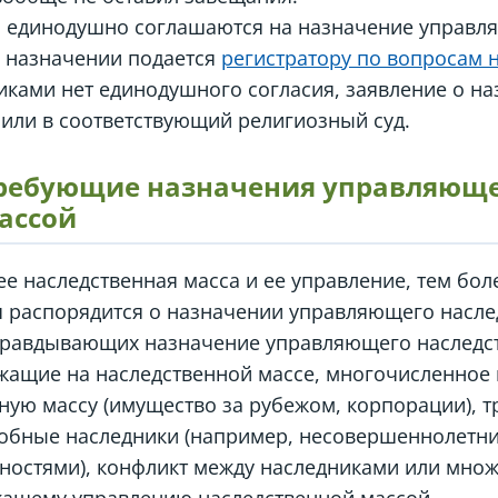
и единодушно соглашаются на назначение управл
о назначении подается
регистратору по вопросам 
иками нет единодушного согласия, заявление о н
или в соответствующий религиозный суд.
требующие назначения управляющ
ассой
е наследственная масса и ее управление, тем бол
я распорядится о назначении управляющего насле
равдывающих назначение управляющего наследст
жащие на наследственной массе, многочисленное
ную массу (имущество за рубежом, корпорации), т
обные наследники (например, несовершеннолетни
остями), конфликт между наследниками или множ