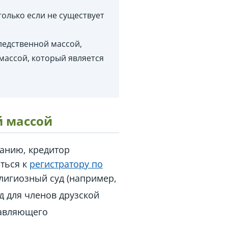
олько если не существует
ледственной массой,
массой, который является
й массой
щанию, кредитор
иться к
регистратору по
лигиозный суд (например,
д для членов друзской
равляющего