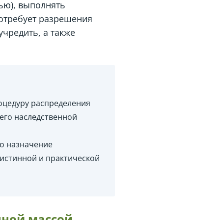
ью), выполнять
потребует разрешения
учредить, а также
оцедуру распределения
его наследственной
мо назначение
 истинной и практической
нной массой