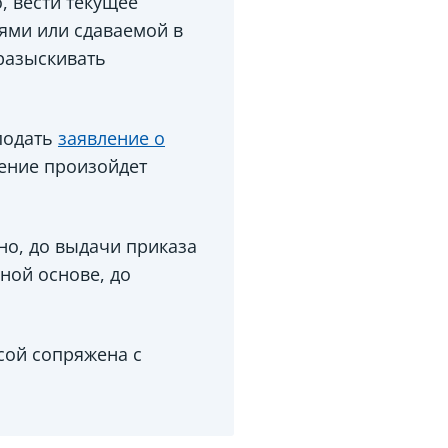
, вести текущее
ями или сдаваемой в
разыскивать
подать
заявление о
чение произойдет
о, до выдачи приказа
ной основе, до
сой сопряжена с