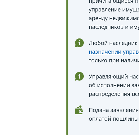
причитающиеся на
управление имуще
аренду недвижимо
наследников и иму
Любой наследник 
назначении управ
только при налич
Управляющий насл
об исполнении зав
распределения вс
Подача заявления
оплатой пошлины