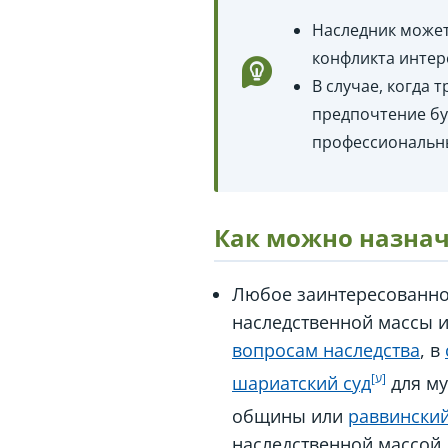
Наследник может
конфликта интер
В случае, когда
предпочтение бу
профессиональн
Как можно назнач
Любое заинтересованное
наследственной массы и
вопросам наследства
, в
шариатский суд
для му
общины или
раввинский
наследственной массой.