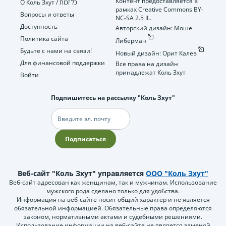
Контент предоставляется в
О Коль Зхут / כל זכות
рамках Creative Commons BY-
Вопросы и ответы
NC-SA 2.5 IL.
Доступность
Авторский дизайн: Моше
Политика сайта
Либерман
Будьте с нами на связи!
Новый дизайн: Орит Калев
Для финансовой поддержки
Все права на дизайн
принадлежат Коль Зхут
Войти
Подпишитесь на рассылку "Коль Зхут"
Электронная
почта
Подписаться
Веб-сайт "Коль Зхут" управляется
ООО "Коль Зхут"
Веб-сайт адресован как женщинам, так и мужчинам. Использование
мужского рода сделано только для удобства.
Информация на веб-сайте носит общий характер и не является
обязательной информацией. Обязательные права определяются
законом, нормативными актами и судебными решениями.
Использование информации на веб-сайте не является заменой