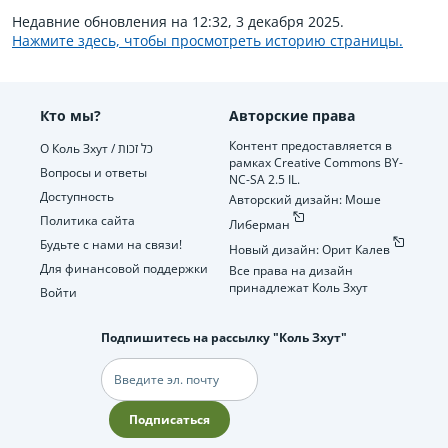
Недавние обновления на 12:32, 3 декабря 2025.
Нажмите здесь, чтобы просмотреть историю страницы.
Кто мы?
Авторские права
Контент предоставляется в
О Коль Зхут / כל זכות
рамках Creative Commons BY-
Вопросы и ответы
NC-SA 2.5 IL.
Доступность
Авторский дизайн: Моше
Политика сайта
Либерман
Будьте с нами на связи!
Новый дизайн: Орит Калев
Для финансовой поддержки
Все права на дизайн
принадлежат Коль Зхут
Войти
Подпишитесь на рассылку "Коль Зхут"
Электронная
почта
Подписаться