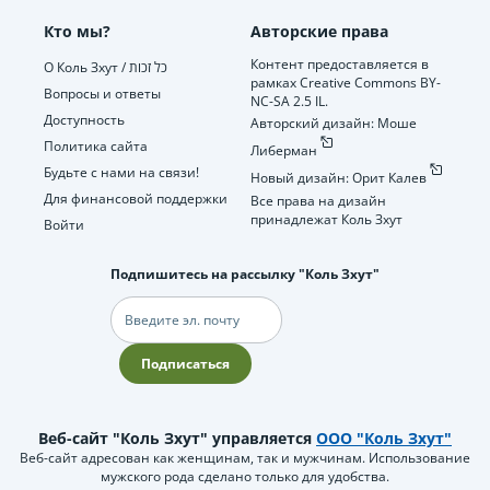
Кто мы?
Авторские права
Контент предоставляется в
О Коль Зхут / כל זכות
рамках Creative Commons BY-
Вопросы и ответы
NC-SA 2.5 IL.
Доступность
Авторский дизайн: Моше
Политика сайта
Либерман
Будьте с нами на связи!
Новый дизайн: Орит Калев
Для финансовой поддержки
Все права на дизайн
принадлежат Коль Зхут
Войти
Подпишитесь на рассылку "Коль Зхут"
Электронная
почта
Подписаться
Веб-сайт "Коль Зхут" управляется
ООО "Коль Зхут"
Веб-сайт адресован как женщинам, так и мужчинам. Использование
мужского рода сделано только для удобства.