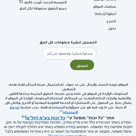
التصميم الجديد: أوريت كاليڤ
سياسات الموقع
جميع الحقوق محفوظة لكل الحق
أعطونا آراءكم!
للتبرع
دخول
التسجيل لنشرة معلومات كل الحق
البريد
الإلكتروني
تسجيل
الموقع يتوجه للنساء والرجال على حد سواء. تم استعمال صيغة المذكّر فقط بهدف
التسهيل.
المعلومات الواردة في الموقع هي عامة وغير ملزمة. الحقوق الملزمة يحدّدها القانون
والأنظمة وقرارات الحكم الصادرة عن المحاكم. استخدام المعلومات الواردة في الموقع لا
يشكل بديلا عن الحصول على الاستشارة أو الخدمة القانونية المهنية أو الأخرى وبالتالي فإن
الاعتماد على ما ورد فيه هو على مسؤولية المستخدم فقط. يجب مراجعة
شروط
الاستخدام
.
אתר "כל זכות" מופעל ע"י
כל זכות בע"מ (חל"צ)
המידע באתר הוא מידע כללי ואינו מידע מחייב. הזכויות המחייבות נקבעות על-פי חוק,
תקנות ופסיקות בתי המשפט. השימוש במידע המופיע באתר אינו תחליף לקבלת ייעוץ או
טיפול משפטי, מקצועי או אחר והסתמכות על האמור בו היא באחריות המשתמש בלבד