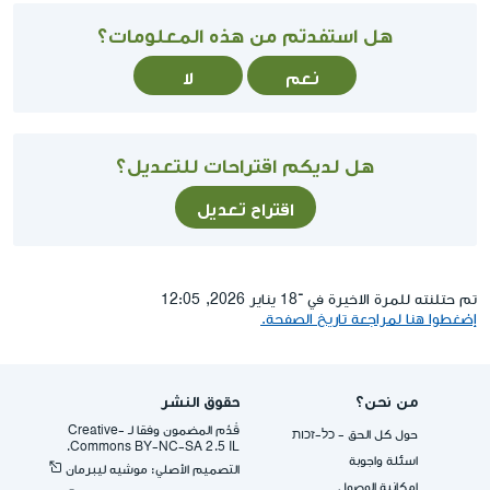
هل استفدتم من هذه المعلومات؟
نعم
لا
هل لديكم اقتراحات للتعديل؟
اقتراح تعديل
تم حتلنته للمرة الاخيرة في ־18 يناير 2026, 12:05
إضغطوا هنا لمراجعة تاريخ الصفحة.
من نحن؟
حقوق النشر
قُدِّم المضمون وفقا لـ -Creative
حول كل الحق - כל-זכות
Commons BY-NC-SA 2.5 IL.
اسئلة واجوبة
التصميم الأصلي: موشيه ليبرمان
إمكانية الوصول