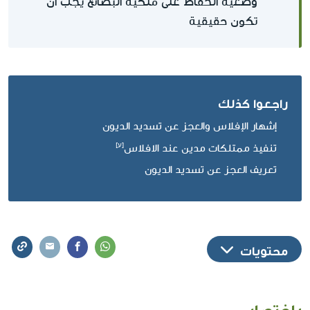
وضعية الحفاظ على ملكية البضائع يجب أن
تكون حقيقية
راجعوا كذلك
إشهار الإفلاس والعجز عن تسديد الديون
تنفيذ ممتلكات مدين عند الافلاس
تعريف العجز عن تسديد الديون
محتويات
باختصار