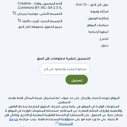
قُدِّم المضمون وفقا لـ -Creative
حول كل الحق - כל-זכות
Commons BY-NC-SA 2.5 IL.
اسئلة واجوبة
التصميم الأصلي: موشيه ليبرمان
إمكانية الوصول
التصميم الجديد: أوريت كاليڤ
سياسات الموقع
جميع الحقوق محفوظة لكل الحق
أعطونا آراءكم!
للتبرع
دخول
التسجيل لنشرة معلومات كل الحق
البريد
الإلكتروني
تسجيل
الموقع يتوجه للنساء والرجال على حد سواء. تم استعمال صيغة المذكّر فقط بهدف
التسهيل.
المعلومات الواردة في الموقع هي عامة وغير ملزمة. الحقوق الملزمة يحدّدها القانون
والأنظمة وقرارات الحكم الصادرة عن المحاكم. استخدام المعلومات الواردة في الموقع لا
يشكل بديلا عن الحصول على الاستشارة أو الخدمة القانونية المهنية أو الأخرى وبالتالي فإن
الاعتماد على ما ورد فيه هو على مسؤولية المستخدم فقط. يجب مراجعة
شروط
الاستخدام
.