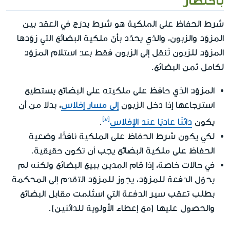
شرط الحفاظ على الملكية هو شرط يدرَج في العقد بين
المزوّد والزبون، والذي يحدّد بأنّ ملكية البضائع التي زوّدها
المزوّد للزبون تُنقل إلى الزبون فقط بعد استلام المزوّد
لكامل ثمن البضائع.
المزوّد الذي حافظ على ملكيته على البضائع يستطيع
استرجاعها إذا دخل الزبون
إلى مسار إفلاس
، بدلا من أن
يكون
دائنًا عاديًا عند الإفلاس
.
لكي يكون شرط الحفاظ على الملكية نافذًا، وضعية
الحفاظ على ملكية البضائع يجب أن تكون حقيقية.
في حالات خاصة، إذا قام المدين ببيع البضائع ولكنه لم
يحوّل الدفعة للمزوّد، يجوز للمزوّد التقدم إلى المحكمة
بطلب تعقب سير الدفعة التي استُلمت مقابل البضائع
والحصول عليها (مع إعطاء الأولوية للدائنين).