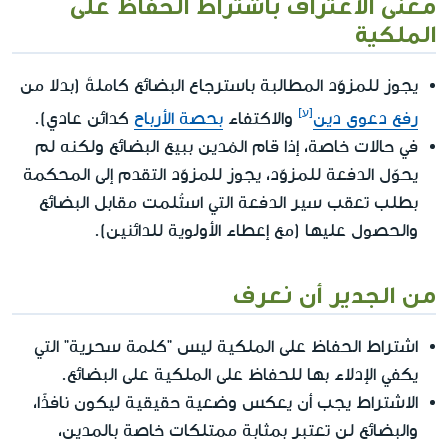
معنى الاعتراف باشتراط الحفاظ على
الملكية
يجوز للمزوّد المطالبة باسترجاع البضائع كاملةَ (بدلا من
رفع دعوى دين
والاكتفاء
بحصة الأرباح
كدائن عادي).
في حالات خاصة، إذا قام المُدين ببيع البضائع ولكنه لم
يحوّل الدفعة للمزوّد، يجوز للمزوّد التقدم إلى المحكمة
بطلب تعقب سير الدفعة التي استُلمت مقابل البضائع
والحصول عليها (مع إعطاء الأولوية للدائنين).
من الجدير أن نعرف
اشتراط الحفاظ على الملكية ليس "كلمة سحرية" التي
يكفي الإدلاء بها للحفاظ على الملكية على البضائع.
الاشتراط يجب أن يعكس وضعية حقيقية ليكون نافذًا،
والبضائع لن تعتبر بمثابة ممتلكات خاصة بالمدين،