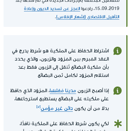
للتفاصيل المتعلقة بالإجراءات الجديدة التي تم فتحها بعد
15.09.2019، راجعوا
العجز عن تسديد الديون وإعادة
التأهيل الاقتصادي (إشهار الإفلاس)
.
اشتراط الحفاظ على الملكية هو شرط يدرج في
العقد المُبرم بين المُزوّد والزبون، والذي يحدد
بأنّ ملكية البضائع تُنقل إلى الزبون فقط بعد
استلام المزوّد لكامل ثمن البضائع
إذا أصبح الزبون
مدينا مُفلسًا
، المزوّد الذي حافظ
على ملكيته على البضائع يستطيع استرجاعها،
بدلا من أن يكون
دائن غير مؤّمن
لكي يكون شرط الحفاظ على الملكية نافذًا،