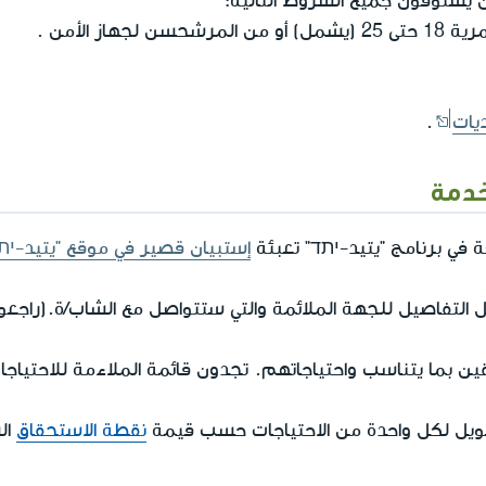
 يستوفون جميع الشروط التالية:
هاز الأمن .
يات
.
خدمة
ة في برنامج "يتيد-יתד" تعبئة
إستبيان قصير في موقع "يتيد-ית
يل التفاصيل للجهة الملائمة والتي ستتواصل مع الشاب/ة.(راجعو
ين بما يتناسب واحتياجاتهم. تجدون قائمة الملاءمة للاحتياج
مويل لكل واحدة من الاحتياجات حسب قيمة
نقطة الاستحقاق