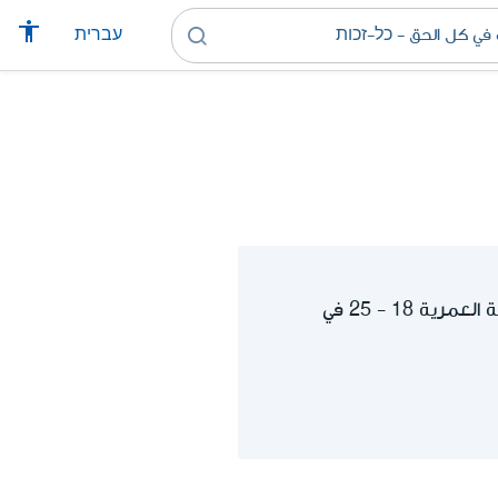
עברית
برنامج "يتيد-יתד" – الخطة الوطنية للشباب والشابات في حالات خطر، يساعد أبناء الفئة العمرية 18 - 25 في