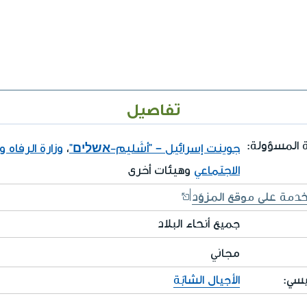
تفاصيل
 المسؤولة:
جوينت إسرائيل – "أشَليم-אשלים"
،
وزارة الرفاه 
الاجتماعي
وهيئات أخرى
خدمة على موقع المزوّد
جميع أنحاء البلاد
مجاني
يسي:
الأجيال الشابّة