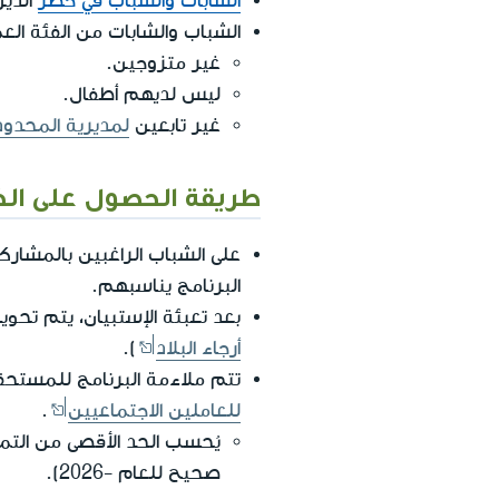
الشابات والشباب في خطر
الذين
الشباب والشابات من الفئة العمرية 18 حتى 25 (يشمل) أو من المرشحسن لج
غير متزوجين.
ليس لديهم أطفال.
غير تابعين
لمديرية المحدود
طريقة الحصول على ال
على الشباب الراغبين بالمشارك
البرنامج يناسبهم.
بعد تعبئة الإستبيان، يتم تحو
أرجاء البلاد
).
تتم ملاءمة البرنامج للمستحق
للعاملين الاجتماعيين
.
يُحسب الحد الأقصى من الت
صحيح للعام -2026).