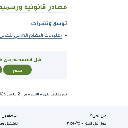
مصادر قانونية ورسمية
توسع ونشرات
تعليمات النظام الداخلي للعمل الاجتماعي 13.1 - المساعدة ال
هل استفدتم من ه
نعم
تم حتلنته للمرة الاخيرة في ־2 مارس 2025, 13:27
من نحن؟
المضامين ا
حول كل الحق - כל-זכות
التشغيل وحق