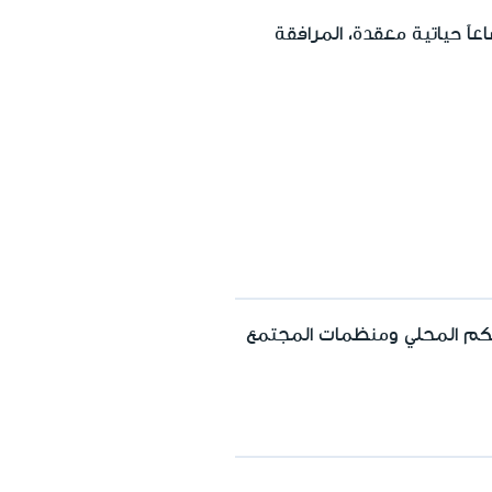
الفئة العمرية 18 حتى 25 ممن يواجهون أوضاعاً حياتية معقدة، المرافقة
كم المحلي ومنظمات المجتمع