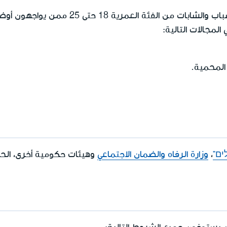
يعرض برنامج "يتيد-יתד" على الشباب والشابات من 
لمجالات التالية:
 المحمية.
ים"
،
وزارة الرفاه والضمان الاجتماعي
وهيئات حكومية أخرى، الح