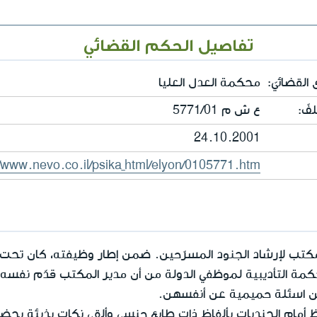
تفاصيل الحكم القضائي
القضائيّ:
محكمة العدل العليا
فّ:
ع ش م 5771/01
24.10.2001
//www.nevo.co.il/psika_html/elyon/0105771.htm
تب لإرشاد الجنود المسرّحين. ضمن إطار وظيفته، كان تحت إ
كمة التأديبية لموظفي الدولة من أن مدير المكتب قدّم ن
هن اسئلة حميمية عن أنفسهن.
ظ أمام الجنديات بألفاظ ذات طابع جنسي وألقى نكات بذيئة بحض