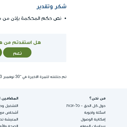
شكر وتقدير
نص حكم المحكمة بإذن من مو
هل استفدتم من ه
نعم
تم حتلنته للمرة الاخيرة في ־30 نوفمبر 2023, 05:46
من نحن؟
المضامين ا
حول كل الحق - כל-זכות
التشغيل وحق
اسئلة واجوبة
أشخاص مع إ
إمكانية الوصول
المعيشة تحت
سياسات الموقع
الصحة والأ