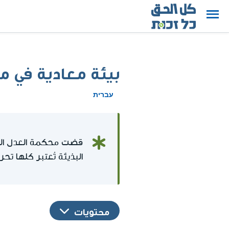
بيئة معادية في 
עברית
قضت محكمة العدل العلي
البذيئة تُعتبر كلها تح
محتويات