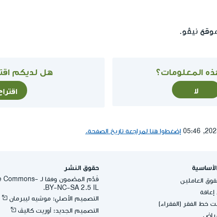
قع نيڤو.
ذه المعلومات؟
هل لديكم اقتر
لا
اقترا
إضغطوا هنا لمراجعة تاريخ الصفحة.
لأساسية
حقوق النشر
قُدِّم المضمون وفقا لـ -
وق العاملين
BY-NC-SA 2.5 IL.
عاقة
التصميم الأصلي: موشيه ليبرمان
 خط الفقر (الفقراء)
التصميم الجديد: أوريت كاليڤ
مراض