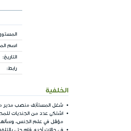
المستوى 
اسم المل
التاريخ:
رابط:
الخلفية
شغل المستأنِف منصب مدير مك
اشتكى عدد من الجنديات للمح
مؤهَّل في علم الجنس، وسأل
في حالات أخرى قام حتى بالتلف