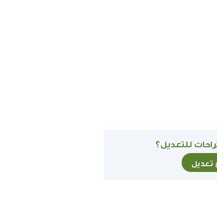
احات للتعديل؟
ح تعديل