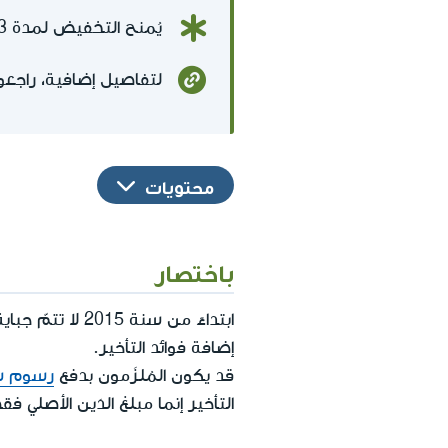
يُمنح التخفيض لمدة 3 أشهر فقط من موعد إرسال تفاصيل الديون للمدينين
لتفاصيل إضافية، راجعو
محتويات
باختصار
ابتداءً من سنة 2015 لا تتمّ جباية
إضافة فوائد التأخير.
قد يكون المُلزَمون بدفع
رسوم س
التأخير إنما مبلغ الدَين الأصلي فق