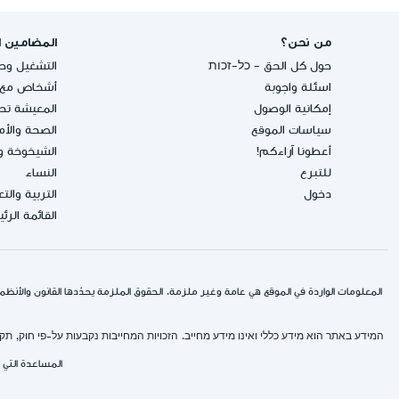
من نحن؟
المضامين ا
حول كل الحق - כל-זכות
التشغيل وحق
اسئلة واجوبة
أشخاص مع إ
إمكانية الوصول
المعيشة تحت
سياسات الموقع
الصحة والأ
أعطونا آراءكم!
الشيخوخة و
للتبرع
النساء
دخول
التربية والت
القائمة الرئ
المعلومات الواردة في الموقع هي عامة وغير ملزمة. الحقوق الملزمة يحدّدها القانون والأنظمة
המידע באתר הוא מידע כללי ואינו מידע מחייב. הזכויות המחייבות נקבעות על-פי חוק, 
المساعدة التي 