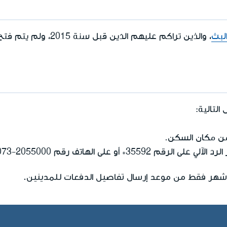
لبث
، والذين تراكم عليهم الدَين قبل سنة 2015، ولم يتم فتح ملف لهم في
التالية:
ب من مكان السكن.
لرد الآلي على الرقم
*35592
أو على الهاتف رقم
073-2055000