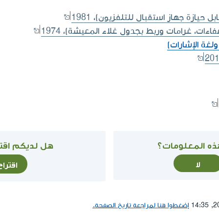
يازة جهاز استقبال للتلفزيون)، 1981
ءات، غرامات وربط بجدول غلاء المعيشة)، 1974
ولغة الإشارات)
ذه المعلومات؟
هل لديكم اقتر
لا
اقترا
إضغطوا هنا لمراجعة تاريخ الصفحة.