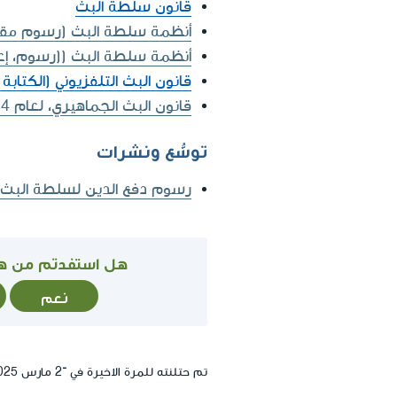
قانون سلطة البث
أنظمة سلطة البث (رسوم مقابل ح
أنظمة سلطة البث ((رسوم، إعفا
قانون البث التلفزيوني (الكتابة 
قانون البث الجماهيري، لعام 2014
توسُّع ونشرات
رسوم دفع الدين لسلطة البث
هل استفدتم من ه
نعم
تم حتلنته للمرة الاخيرة في ־2 مارس 2025, 14:35