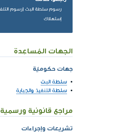
رسوم سلطة البث (رسوم التلفز
إستهلاك
الجهات المُساعِدة
جهات حكوميّة
سلطة البث
سلطة التنفيذ والجباية
مراجع قانونية ورسمية
تشريعات وإجراءات