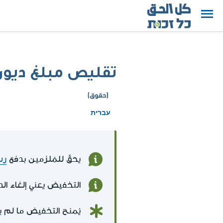
تقليص مبلغ ديون 
(حقوق)
עברית
يحقّ للمُلزمين بدفع
رس
التخفيض يعني إلغاء الد
يُمنح التخفيض ما لم 