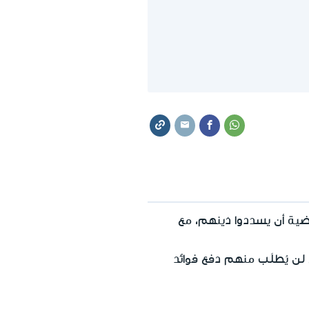
ية أن يسددوا دَينهم، مع
لن يُطلَب منهم دفع فوائد