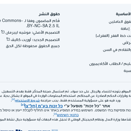
لأساسية
حقوق النشر
قُدِّم المضمون وفقا لـ -
وق العاملين
BY-NC-SA 2.5 IL.
عاقة
التصميم الأصلي: موشيه ليبرمان
 خط الفقر (الفقراء)
التصميم الجديد: أوريت كاليڤ
مراض
جميع الحقوق محفوظة لكل الحق
التقادم في السن
عليم
/
الطلاب الأكاديميون
يسية
الموقع يتوجه للنساء والرجال على حد سواء. تم استعمال صيغة المذكّر فقط بهدف التسهيل.
 وقرارات الحكم الصادرة عن المحاكم. استخدام المعلومات الواردة في الموقع لا يشكل بديلا عن ا
ورد فيه هو على مسؤولية المستخدم فقط. يجب مراجعة
شروط الاستخدام
.
אתר "כל זכות" מופעל ע"י
כל זכות בע"מ (חל"צ)
תקנות ופסיקות בתי המשפט. השימוש במידע המופיע באתר אינו תחליף לקבלת ייעוץ או טיפול
בתנאי השימוש
.
تقدّمها وزارة العدل ونظام الديجيتال الوطني لا تحمّل هذه الجهات أية مسؤولية حيال نشاط الم