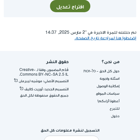
اقتراح تعديل
تم حتلنته للمرة الاخيرة في ־2 مارس 2025, 14:37
إضغطوا هنا لمراجعة تاريخ الصفحة.
من نحن؟
حقوق النشر
قُدِّم المضمون وفقا لـ -Creative
حول كل الحق - כל-זכות
Commons BY-NC-SA 2.5 IL.
اسئلة واجوبة
التصميم الأصلي: موشيه ليبرمان
إمكانية الوصول
التصميم الجديد: أوريت كاليڤ
سياسات الموقع
جميع الحقوق محفوظة لكل الحق
أعطونا آراءكم!
للتبرع
دخول
التسجيل لنشرة معلومات كل الحق
البريد