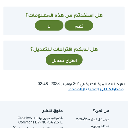
هل استفدتم من هذه المعلومات؟
نعم
لا
هل لديكم اقتراحات للتعديل؟
اقتراح تعديل
تم حتلنته للمرة الاخيرة في ־30 نوفمبر 2023, 02:48
إضغطوا هنا لمراجعة تاريخ الصفحة.
من نحن؟
حقوق النشر
قُدِّم المضمون وفقا لـ -Creative
حول كل الحق - כל-זכות
Commons BY-NC-SA 2.5 IL.
اسئلة واجوبة