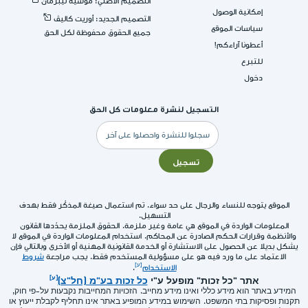
التصميم الأصلي: موشيه ليبرمان
إمكانية الوصول
التصميم الجديد: أوريت كاليڤ
سياسات الموقع
جميع الحقوق محفوظة لكل الحق
أعطونا آراءكم!
للتبرع
دخول
التسجيل لنشرة معلومات كل الحق
البريد
الإلكتروني
تسجيل
الموقع يتوجه للنساء والرجال على حد سواء. تم استعمال صيغة المذكّر فقط بهدف
التسهيل.
المعلومات الواردة في الموقع هي عامة وغير ملزمة. الحقوق الملزمة يحدّدها القانون
والأنظمة وقرارات الحكم الصادرة عن المحاكم. استخدام المعلومات الواردة في الموقع لا
يشكل بديلا عن الحصول على الاستشارة أو الخدمة القانونية المهنية أو الأخرى وبالتالي فإن
الاعتماد على ما ورد فيه هو على مسؤولية المستخدم فقط. يجب مراجعة
شروط
الاستخدام
.
אתר "כל זכות" מופעל ע"י
כל זכות בע"מ (חל"צ)
המידע באתר הוא מידע כללי ואינו מידע מחייב. הזכויות המחייבות נקבעות על-פי חוק,
תקנות ופסיקות בתי המשפט. השימוש במידע המופיע באתר אינו תחליף לקבלת ייעוץ או