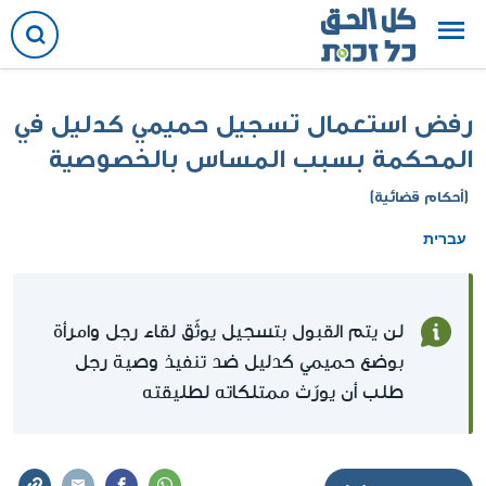
رفض استعمال تسجيل حميمي كدليل في
المحكمة بسبب المساس بالخصوصية
(أحكام قضائية)
עברית
لن يتم القبول بتسجيل يوثّق لقاء رجل وامرأة
بوضع حميمي كدليل ضد تنفيذ وصية رجل
طلب أن يورّث ممتلكاته لطليقته