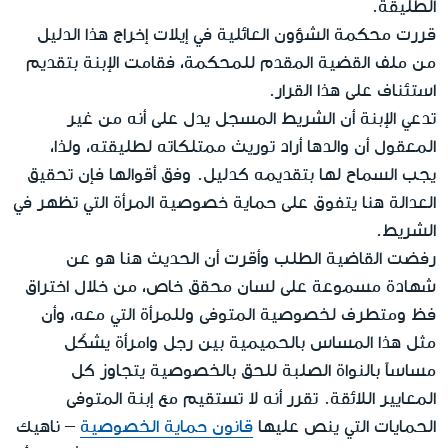
الطليقة.
قررت محكمة الشؤون العائلية في إيلات إخراج هذا الدليل
من ملف القضية المقدم للمحكمة، فقامت الإبنة بتقديم
استئناف على هذا القرار.
تدعي الإبنة أن الشريط المسجل يدل على أنه من غير
المعقول أن والدها أراد توريث ممتلكاته لطليقته، ولذا،
يجب السماح لها بتقديمه كدليل. وفق أقوالها فإن تحقيق
العدالة هنا يتفوق على حماية خصوصية المرأة التي تظهر في
الشريط.
رفضت القاضية الطلب وأقرت أن الحديث هنا هو عن
شهادة مسموعة على لسان محقق خاص، من خلال اختراق
فظ ومتطرف لخصوصية المتوفى وللمرأة التي معه، وأن
مثل هذا المساس بالحميمية بين رجل وامرأة يشكّل
مساساً بالنواة الصلبة للحق بالخصوصية يتجاوز كل
المعايير اللائقة. تقرر أنه لا تستقيم مع إبنة المتوفى
الحمايات التي ينص عليها
قانون حماية الخصوصية
– ناهيك