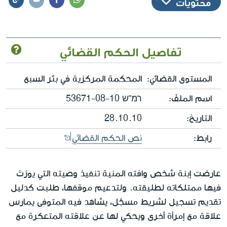
محتويات
تفاصيل الحكم القضائي
المستوى القضائيّ:
المحكمة المركزية في بئر السبع
اسم الملفّ:
רמ"ש 53671-08-10
التاريخ:
28.10.10
رابط:
نص الحكم القضائي
عارضت إبنة شخص وافته المنية تنفيذ وصيته التي يورّث
فيها ممتلكاته لطليقته. ولتدعيم موقفها، طلبت كدليل
تقديم تسجيل لشريط مسجَّل، يشاهَد فيه المتوفى يمارس
علاقة مع إمرأة أخرى ويحكي لها عن علاقته المتعكرة مع