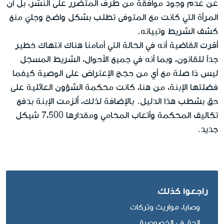
عن عدم وجود موافقة من طرف المتضرر على النشر، بل أن
المرأة التي كانت مع المتوفى تطلب بشكل واضح وجليّ منع
كشف الشريط وتبيانه.
أقرت القاضية أنه في الحالة التي أمامنا هناك انتهاك خطير
جداً للقانون، وبما أنه في جميع الأحوال، الشريط المسجل
ليس ذا صلة مع أي من حجج الإعتراض على الوصية كيفما
فصّلتها الإبنة، من هنا، كانت محكمة الشؤون العائلية على
حق بشطب هذا الدليل. بالإضافة لذلك، أُلزمت الإبنة بدفع
تكاليف المحكمة وأتعاب المحامي ومقدارها 7،500 شيكل
جديد.
راجعوا كذلك
وصايا، مواريث وتِركات
الحق في الخصوصية