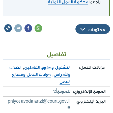
راجعوا
محكمة العمل اللوائية
.
محتويات
تفاصيل
مجالات العمل:
التشغيل وحقوق العاملين
,
الصحة
والأمراض
,
حوادث العمل ومصابو
العمل
الموقع الإلكترونيّ:
للموقع
البريد الإلكترونيّ:
pniyot_avoda_artzi@court.gov.il