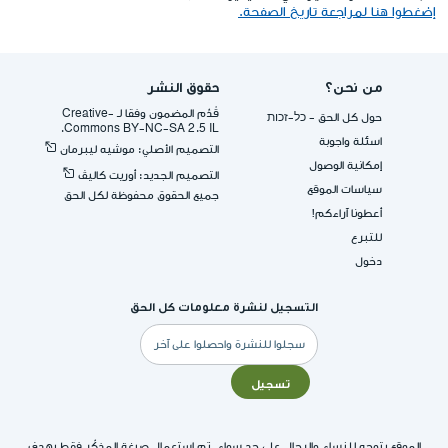
إضغطوا هنا لمراجعة تاريخ الصفحة.
من نحن؟
حقوق النشر
قُدِّم المضمون وفقا لـ -Creative
حول كل الحق - כל-זכות
Commons BY-NC-SA 2.5 IL.
اسئلة واجوبة
التصميم الأصلي: موشيه ليبرمان
إمكانية الوصول
التصميم الجديد: أوريت كاليڤ
سياسات الموقع
جميع الحقوق محفوظة لكل الحق
أعطونا آراءكم!
للتبرع
دخول
التسجيل لنشرة معلومات كل الحق
البريد
الإلكتروني
تسجيل
الموقع يتوجه للنساء والرجال على حد سواء. تم استعمال صيغة المذكّر فقط بهدف