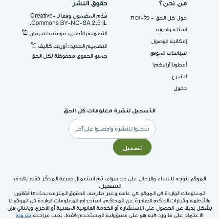
من نحن؟
حقوق النشر
قُدِّم المضمون وفقا لـ -Creative
حول كل الحق - כל-זכות
Commons BY-NC-SA 2.5 IL.
اسئلة واجوبة
التصميم الأصلي: موشيه ليبرمان
إمكانية الوصول
التصميم الجديد: أوريت كاليڤ
سياسات الموقع
جميع الحقوق محفوظة لكل الحق
أعطونا آراءكم!
للتبرع
دخول
التسجيل لنشرة معلومات كل الحق
البريد
الإلكتروني
تسجيل
الموقع يتوجه للنساء والرجال على حد سواء. تم استعمال صيغة المذكّر فقط بهدف
التسهيل.
المعلومات الواردة في الموقع هي عامة وغير ملزمة. الحقوق الملزمة يحدّدها القانون
والأنظمة وقرارات الحكم الصادرة عن المحاكم. استخدام المعلومات الواردة في الموقع لا
يشكل بديلا عن الحصول على الاستشارة أو الخدمة القانونية المهنية أو الأخرى وبالتالي فإن
الاعتماد على ما ورد فيه هو على مسؤولية المستخدم فقط. يجب مراجعة
شروط