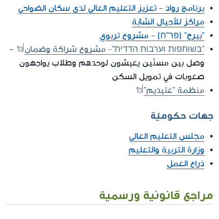
برنامج رواد - تعزيز التعليم العالي لدى سكان الضواحي
مراكز للأجيال الشابّة
"بيرح" (פר"ח) - مشروع تربوي
"בשותפות וערבות הדדית"- مشروع شراكة وضمان
-
وصل بين مسنّين يعيشون لوحدهم وطلاب يواجهون
صعوبات في تمويل السكن
منظمة "عتيديم"
جهات حكوميّة
مجلس التعليم العالي
وزارة التربية والتعليم
ذراع العمل
مراجع قانونية ورسمية