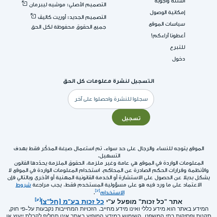
اسئلة واجوبة
التصميم الأصلي: موشيه ليبرمان
إمكانية الوصول
التصميم الجديد: أوريت كاليڤ
سياسات الموقع
جميع الحقوق محفوظة لكل الحق
أعطونا آراءكم!
للتبرع
دخول
التسجيل لنشرة معلومات كل الحق
البريد
الإلكتروني
تسجيل
الموقع يتوجه للنساء والرجال على حد سواء. تم استعمال صيغة المذكّر فقط بهدف
التسهيل.
المعلومات الواردة في الموقع هي عامة وغير ملزمة. الحقوق الملزمة يحدّدها القانون
والأنظمة وقرارات الحكم الصادرة عن المحاكم. استخدام المعلومات الواردة في الموقع لا
يشكل بديلا عن الحصول على الاستشارة أو الخدمة القانونية المهنية أو الأخرى وبالتالي فإن
الاعتماد على ما ورد فيه هو على مسؤولية المستخدم فقط. يجب مراجعة
شروط
الاستخدام
.
אתר "כל זכות" מופעל ע"י
כל זכות בע"מ (חל"צ)
המידע באתר הוא מידע כללי ואינו מידע מחייב. הזכויות המחייבות נקבעות על-פי חוק,
תקנות ופסיקות בתי המשפט. השימוש במידע המופיע באתר אינו תחליף לקבלת ייעוץ או