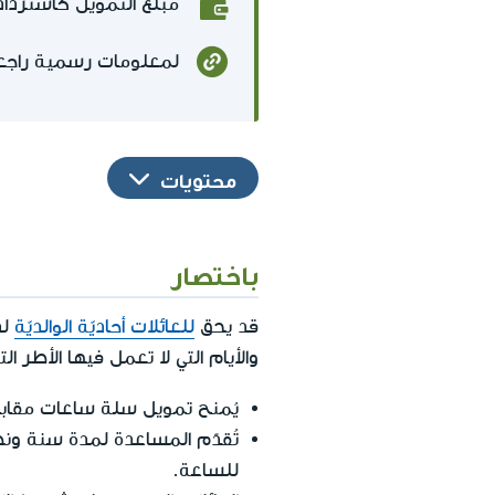
مبلغ التمويل كاسترداد مالي لا يتعدّى 4،000 شيكل جديد لفترة 2
لمعلومات رسمية راجع
محتويات
باختصار
قد يحق
للعائلات أحاديّة الوالديّة
لد
والأيام التي لا تعمل فيها الأطر ا
يُمنح تمويل سلة ساعات مقاب
للساعة.