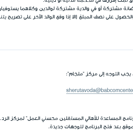
ق تمت إقرارها في محكمة مدنية أو دينية.
حضانة مشتركة أو في والدية مشتركة لوالدين وكلاهما يستوف
ول على نصف المبلغ (الا إذا وقع الوالد الآخر على تصريح يت
جب التوجه إلى مركز "ملجام":
sherutavoda@babcomcente
امج المساعدة للأهالي المستقلين محسني العمل" لمركز الرد.
لموقع بعد فتح البرنامج لتوجهات جديدة.