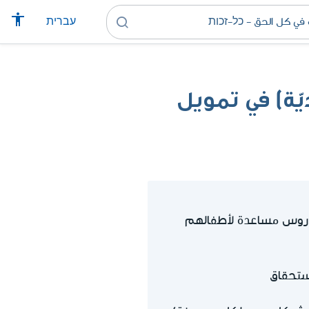
עברית
يّة) في تمويل
 ودروس مساعدة لأطفالهم
استحقاق