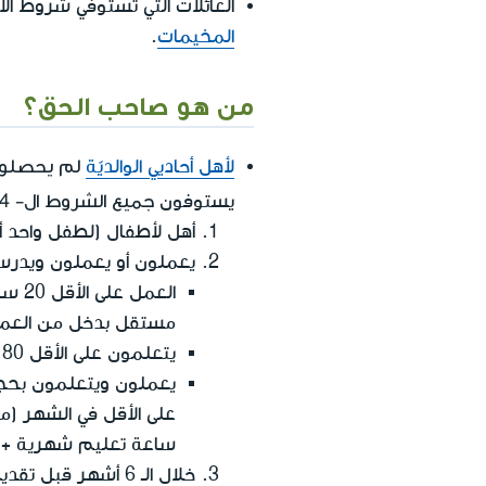
العائلات التي تستوفي شروط ال
المخيمات
.
من هو صاحب الحق؟
لم يحصلوا 
لأهل أحاديي الوالديّة
جميع الشروط ال- 4 التالية:
يستوفون
أهل لأطفال (لطفل واحد 
يعملون أو يعملون ويدرسون، 20 ساعة على الأقل حسب احدى الامكان
العم
مستقل بدخل من العمل يبلغ على الأقل 2,760 شي
يتعلمون على الأقل 80 ساعة شهرية في احد المسارات التعليمية المبينة في
ساعة تعليم شهرية + دخل شهر