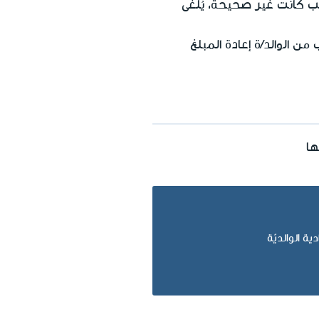
لب كانت غير صحيحة، يُلغى
ن الوالد/ة إعادة المبلغ
ها
ة الوالديّة