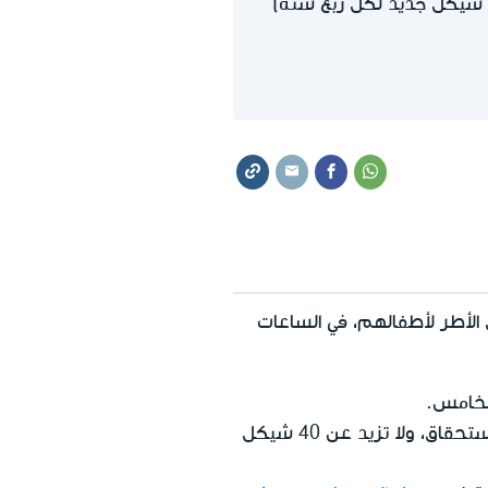
لأطر لأطفالهم، في الساعات
لخامس.
تُقدًم المساعدة لمدة سنة ونصف فقط. ويكون حتى 6،000 شيكل جديد للعائلة لكل فترة الاستحقاق، ولا تزيد عن 40 شيكل