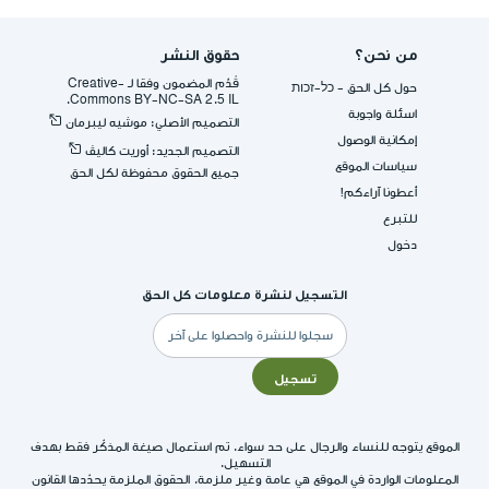
من نحن؟
حقوق النشر
قُدِّم المضمون وفقا لـ -Creative
حول كل الحق - כל-זכות
Commons BY-NC-SA 2.5 IL.
اسئلة واجوبة
التصميم الأصلي: موشيه ليبرمان
إمكانية الوصول
التصميم الجديد: أوريت كاليڤ
سياسات الموقع
جميع الحقوق محفوظة لكل الحق
أعطونا آراءكم!
للتبرع
دخول
التسجيل لنشرة معلومات كل الحق
البريد
الإلكتروني
تسجيل
الموقع يتوجه للنساء والرجال على حد سواء. تم استعمال صيغة المذكّر فقط بهدف
التسهيل.
المعلومات الواردة في الموقع هي عامة وغير ملزمة. الحقوق الملزمة يحدّدها القانون