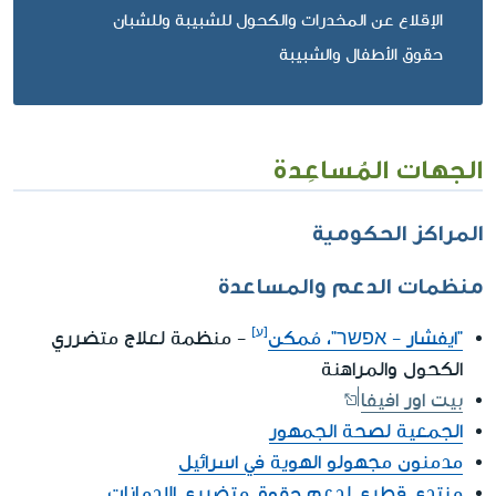
الإقلاع عن المخدرات والكحول للشبيبة وللشبان
حقوق الأطفال والشبيبة
الجهات المُساعِدة
المراكز الحكومية
منظمات الدعم والمساعدة
"ايفشار - אפשר"، مُمكن
- منظمة لعلاج متضرري
الكحول والمراهنة
بيت اور افيفا
الجمعية لصحة الجمهور
مدمنون مجهولو الهوية في اسرائيل
منتدى قطري لدعم حقوق متضرري الإدمانات