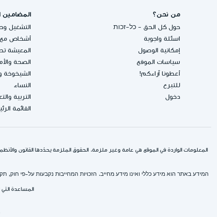
من نحن؟
المضامين ا
حول كل الحق - כל-זכות
التشغيل وحق
اسئلة واجوبة
أشخاص مع إ
إمكانية الوصول
المعيشة تحت
سياسات الموقع
الصحة والأ
أعطونا آراءكم!
الشيخوخة و
للتبرع
النساء
دخول
التربية والت
القائمة الرئ
المعلومات الواردة في الموقع هي عامة وغير ملزمة. الحقوق الملزمة يحدّدها القانون والأنظمة
המידע באתר הוא מידע כללי ואינו מידע מחייב. הזכויות המחייבות נקבעות על-פי חוק, 
المساعدة التي 