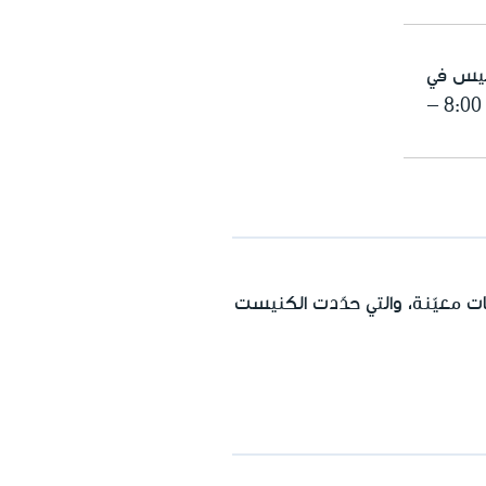
ميس في
الساعات ما بين 8:00 - 16:00 وفي أيام عشية العيد 8:00 –
 معيّنة، والتي حدّدت الكنيست