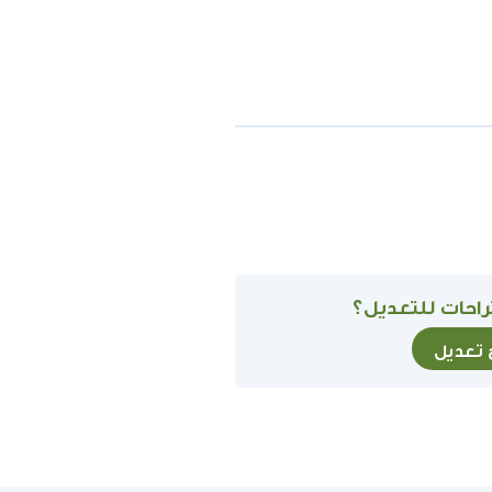
احات للتعديل؟
ح تعديل