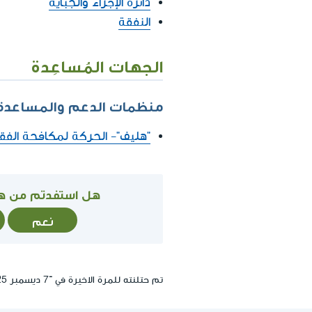
دائرة الإجراء والجباية
النفقة
الجهات المُساعِدة
منظمات الدعم والمساعدة
"هليف"- الحركة لمكافحة الفقر
هل استفدتم من ه
نعم
تم حتلنته للمرة الاخيرة في ־7 ديسمبر 2025, 16:44