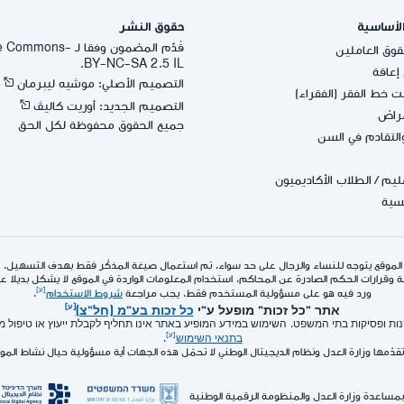
لأساسية
حقوق النشر
قُدِّم المضمون وفقا لـ -
وق العاملين
BY-NC-SA 2.5 IL.
عاقة
التصميم الأصلي: موشيه ليبرمان
 خط الفقر (الفقراء)
التصميم الجديد: أوريت كاليڤ
مراض
جميع الحقوق محفوظة لكل الحق
التقادم في السن
عليم
/
الطلاب الأكاديميون
يسية
الموقع يتوجه للنساء والرجال على حد سواء. تم استعمال صيغة المذكّر فقط بهدف التسهيل.
 وقرارات الحكم الصادرة عن المحاكم. استخدام المعلومات الواردة في الموقع لا يشكل بديلا عن ا
ورد فيه هو على مسؤولية المستخدم فقط. يجب مراجعة
شروط الاستخدام
.
אתר "כל זכות" מופעל ע"י
כל זכות בע"מ (חל"צ)
תקנות ופסיקות בתי המשפט. השימוש במידע המופיע באתר אינו תחליף לקבלת ייעוץ או טיפול
בתנאי השימוש
.
تقدّمها وزارة العدل ونظام الديجيتال الوطني لا تحمّل هذه الجهات أية مسؤولية حيال نشاط الم
بمساعدة وزارة العدل والمنظومة الرقمية الوطنية