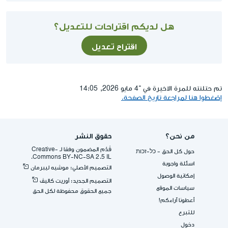
هل لديكم اقتراحات للتعديل؟
اقتراح تعديل
تم حتلنته للمرة الاخيرة في ־4 مايو 2026, 14:05
إضغطوا هنا لمراجعة تاريخ الصفحة.
من نحن؟
حقوق النشر
قُدِّم المضمون وفقا لـ -Creative
حول كل الحق - כל-זכות
Commons BY-NC-SA 2.5 IL.
اسئلة واجوبة
التصميم الأصلي: موشيه ليبرمان
إمكانية الوصول
التصميم الجديد: أوريت كاليڤ
سياسات الموقع
جميع الحقوق محفوظة لكل الحق
أعطونا آراءكم!
للتبرع
دخول