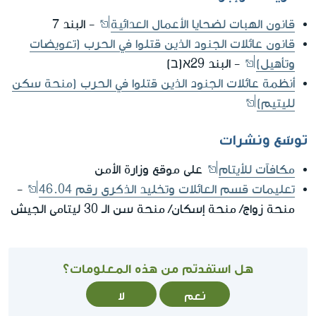
قانون الهبات لضحايا الأعمال العدائية
- البند 7
قانون عائلات الجنود الذين قتلوا في الحرب (تعويضات
وتأهيل)
- البند 29א(ב)
أنظمة عائلات الجنود الذين قتلوا في الحرب (منحة سكن
لليتيم)
توسّع ونشرات
مكافآت للأيتام
على موقع وزارة الأمن
تعليمات قسم العائلات وتخليد الذكرى رقم 46.04
-
منحة زواج/ منحة إسكان/ منحة سن الـ 30 ليتامى الجيش
هل استفدتم من هذه المعلومات؟
نعم
لا