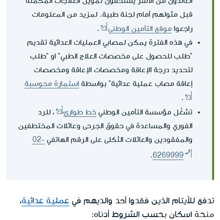
العائدون من الأسر يستحقون تمويل العلاجات المكملة
قبل مثولهم أمام لجنة طبية. لمزيد من المعلومات
راجعوا
موقع التأمين الوطني
.
في هذه الفترة يمكن لمصابي العمليات العدائية تقديم
"طلب للحصول على مخصصات العلاج الطبي" او "طلب
لتحديد درجة الإعاقة ومخصصات الإعاقة ومخصصات
إعاقة مصاب عملية عدائية" بواسطة
استمارة محوسبة
.
تشغّل مؤسسة التأمين الوطني
خط طوارئ
، للرد
الفوري والمساعدة في حقوق الجرحى وعائلات المختطفين
والمفقودين والعائلات الثكلى على الرقم الهاتفي
02-
.
6269999
تدفع للأيتام الذين فقدوا أحد والديهم في
عملية عدائية
،
منحة اسكان بحسب الشروط أدناه: