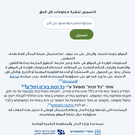
التسجيل لنشرة معلومات كل الحق
البريد
الإلكتروني
تسجيل
الموقع يتوجه للنساء والرجال على حد سواء. تم استعمال صيغة المذكّر فقط بهدف
التسهيل.
المعلومات الواردة في الموقع هي عامة وغير ملزمة. الحقوق الملزمة يحدّدها القانون
والأنظمة وقرارات الحكم الصادرة عن المحاكم. استخدام المعلومات الواردة في الموقع لا
يشكل بديلا عن الحصول على الاستشارة أو الخدمة القانونية المهنية أو الأخرى وبالتالي فإن
الاعتماد على ما ورد فيه هو على مسؤولية المستخدم فقط. يجب مراجعة
شروط
الاستخدام
.
אתר "כל זכות" מופעל ע"י
כל זכות בע"מ (חל"צ)
המידע באתר הוא מידע כללי ואינו מידע מחייב. הזכויות המחייבות נקבעות על-פי חוק,
תקנות ופסיקות בתי המשפט. השימוש במידע המופיע באתר אינו תחליף לקבלת ייעוץ או
טיפול משפטי, מקצועי או אחר והסתמכות על האמור בו היא באחריות המשתמש בלבד
- יש לעיין
בתנאי השימוש
.
المساعدة التي تقدّمها وزارة العدل ونظام الديجيتال الوطني لا تحمّل هذه الجهات أية
مسؤولية حيال نشاط الموقع ومضامينه.
بمساعدة وزارة العدل والمنظومة الرقمية الوطنية