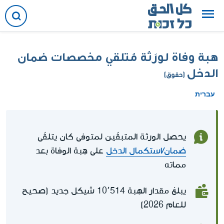
هبة وفاة لورَثة مُتلقي مخصصات ضمان
الدخل
(حقوق)
עברית
يحصل الورثة المتبقّين لمتوفى كان يتلقّى
ضمان/استكمال الدخل
على هِبة الوفاة بعد
مماته
يبلغ مقدار الهِبة 10٬514 شيكل جديد (صحيح
للعام 2026)