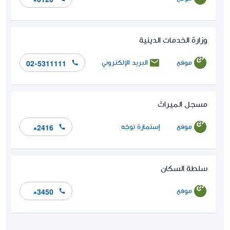
وزارة الخدمات الدينية
موقع
البريد الإلكتروني
‎02-5311111
مسجل الميراث
موقع
إستمارة توجّه
*2416
سلطة السكان
موقع
*3450