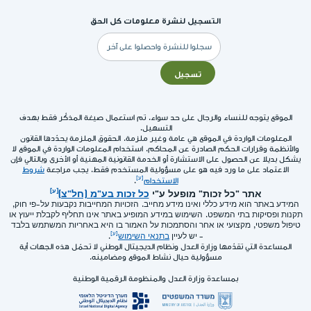
التسجيل لنشرة معلومات كل الحق
البريد
الإلكتروني
تسجيل
الموقع يتوجه للنساء والرجال على حد سواء. تم استعمال صيغة المذكّر فقط بهدف
التسهيل.
المعلومات الواردة في الموقع هي عامة وغير ملزمة. الحقوق الملزمة يحدّدها القانون
والأنظمة وقرارات الحكم الصادرة عن المحاكم. استخدام المعلومات الواردة في الموقع لا
يشكل بديلا عن الحصول على الاستشارة أو الخدمة القانونية المهنية أو الأخرى وبالتالي فإن
الاعتماد على ما ورد فيه هو على مسؤولية المستخدم فقط. يجب مراجعة
شروط
الاستخدام
.
אתר "כל זכות" מופעל ע"י
כל זכות בע"מ (חל"צ)
המידע באתר הוא מידע כללי ואינו מידע מחייב. הזכויות המחייבות נקבעות על-פי חוק,
תקנות ופסיקות בתי המשפט. השימוש במידע המופיע באתר אינו תחליף לקבלת ייעוץ או
טיפול משפטי, מקצועי או אחר והסתמכות על האמור בו היא באחריות המשתמש בלבד
- יש לעיין
בתנאי השימוש
.
المساعدة التي تقدّمها وزارة العدل ونظام الديجيتال الوطني لا تحمّل هذه الجهات أية
مسؤولية حيال نشاط الموقع ومضامينه.
بمساعدة وزارة العدل والمنظومة الرقمية الوطنية