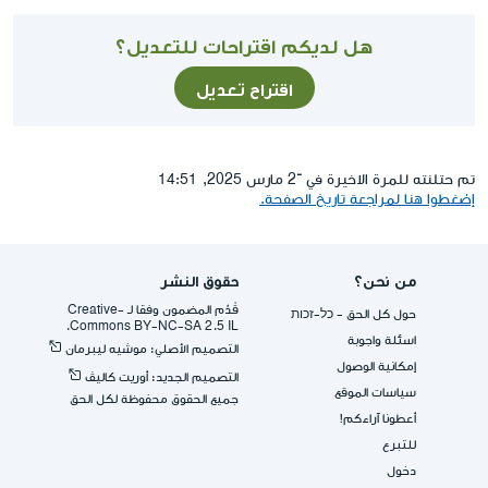
هل لديكم اقتراحات للتعديل؟
اقتراح تعديل
تم حتلنته للمرة الاخيرة في ־2 مارس 2025, 14:51
إضغطوا هنا لمراجعة تاريخ الصفحة.
من نحن؟
حقوق النشر
قُدِّم المضمون وفقا لـ -Creative
حول كل الحق - כל-זכות
Commons BY-NC-SA 2.5 IL.
اسئلة واجوبة
التصميم الأصلي: موشيه ليبرمان
إمكانية الوصول
التصميم الجديد: أوريت كاليڤ
سياسات الموقع
جميع الحقوق محفوظة لكل الحق
أعطونا آراءكم!
للتبرع
دخول