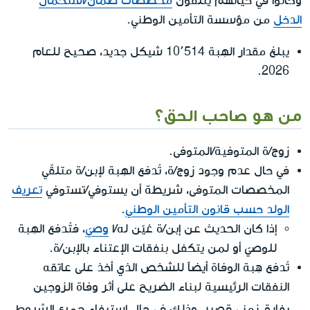
وكانوا في حياتهم يتلقون
مخصصات ضمان/استكمال
الدخل
من مؤسسة التأمين الوطني.
يبلغ مقدار الهِبة 10٬514 شيكل جديد، صحيح للعام
2026.
من هو صاحب الحق؟
زوج/ة المتوفية/المتوفى.
في حال عدم وجود زوج/ة، تُدفع الهِبة لإبن/ة متلقّي
المخصصات المتوفى، شريطة أن يستوفي/تستوفي
تعريف
الولد حسب قانون التأمين الوطني
.
إذا كان الحديث عن إبن/ة عُيّن له/ا
وصيّ
، فتُدفع الهِبة
للوصيّ أو لمن يتكفل بنفقات الإعتناء بالإبن/ة.
تُدفع هِبة الوفاة أيضاً للشخص الذي أخذ على عاتقه
النفقات الرئيسية لبناء الضريح على أثر وفاة الزوجين
جميع الشروط
بفارق زمني قصير، وذلك في حال استيفاء