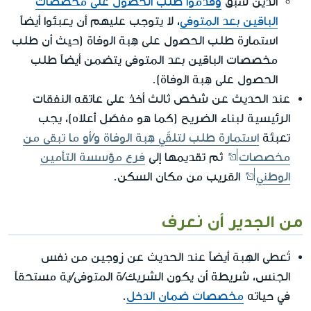
الذين سبق
وقدّموا طلب الحصول على مخصصات
الباقين بعد المتوفى
، لا يتوجب عليهم أن يعبئوا أيضاً
استمارة طلب الحصول على هِبة الوفاة (حيث أن طلب
مخصصات الباقين بعد المتوفى يتضمن أيضاً طلب
الحصول على هِبة الوفاة).
عند الحديث عن شخص ثالث أخذ على عاتقه النفقات
الرئيسية لبناء الضريح (كما هو مفصّل أعلاه)، يجب
تعبئة
استمارة طلب لتلقّي هِبة الوفاة و/أو ما تبقى من
مخصصات
ثم تقديمها إلى
فرع مؤسسة التأمين
الوطني
القريب من مكان السكن.
من الجدير أن نعرف
تُعطى الهِبة أيضاً عند الحديث عن زوجين من نفس
الجنس، شريطة أن يكون الشريك/ة المتوفى/ية مستحقاً
في حياته
مخصصات ضمان الدخل
.