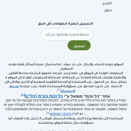
للتبرع
دخول
التسجيل لنشرة معلومات كل الحق
البريد
الإلكتروني
تسجيل
الموقع يتوجه للنساء والرجال على حد سواء. تم استعمال صيغة المذكّر فقط بهدف
التسهيل.
المعلومات الواردة في الموقع هي عامة وغير ملزمة. الحقوق الملزمة يحدّدها القانون
والأنظمة وقرارات الحكم الصادرة عن المحاكم. استخدام المعلومات الواردة في الموقع لا
يشكل بديلا عن الحصول على الاستشارة أو الخدمة القانونية المهنية أو الأخرى وبالتالي فإن
الاعتماد على ما ورد فيه هو على مسؤولية المستخدم فقط. يجب مراجعة
شروط
الاستخدام
.
אתר "כל זכות" מופעל ע"י
כל זכות בע"מ (חל"צ)
המידע באתר הוא מידע כללי ואינו מידע מחייב. הזכויות המחייבות נקבעות על-פי חוק,
תקנות ופסיקות בתי המשפט. השימוש במידע המופיע באתר אינו תחליף לקבלת ייעוץ או
טיפול משפטי, מקצועי או אחר והסתמכות על האמור בו היא באחריות המשתמש בלבד
- יש לעיין
בתנאי השימוש
.
المساعدة التي تقدّمها وزارة العدل ونظام الديجيتال الوطني لا تحمّل هذه الجهات أية
مسؤولية حيال نشاط الموقع ومضامينه.