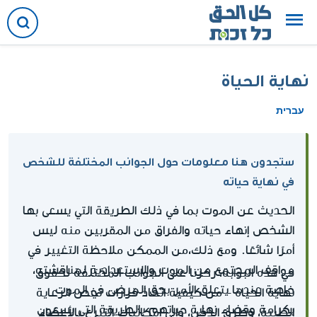
نهاية الحياة
עברית
ستجدون هنا معلومات حول الجوانب المختلفة للشخص
في نهاية حياته
الحديث عن الموت بما في ذلك الطريقة التي يسعى بها
الشخص إنهاء حياته والفراق من المقربين منه ليس
أمرًا شائعًا. ومع ذلك،من الممكن ملاحظة التغيير في
مواقف المجتمع من الموت والاستعدادية لمناقشته،
في هذه البوابة، ركزنا على الجوانب المختلفة لحقوق
خاصة عندما يتعلق الأمر بحق المرضى في الموت
نهاية الحياة - من كيفية اتخاذ قرارات تخص الرعاية
بكرامة وقضاء نهاية حياتهم بالطريقة التي يسعون
الطبية، وطرق الدفن، وإلى إمكانيات التبرع بالأعضاء