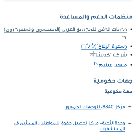
منظمات الدعم والمساعدة
خدمات الدفن للمجتمع العربي (المسلمون والمسيحيون)
جمعية "ليلاخ"(ליל"ך)
شركة "كديشا"
معهد عيتيم
جهات حكوميّة
جهة حكومية
مركز 8840*
لتوجهات الجمهور
وحدة النّخبة- مركز تحصيل حقوق للمواطنين المسنّين في
المستشفيات