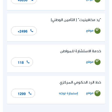
"يد مخافينيت" ( التأمين الوطني)
موقع
*2496
خدمة الاستشارة للمواطن
موقع
118
خط الرد الحكومي المركزي
موقع
إستمارة توجّه
1299