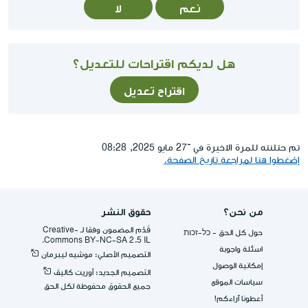
نعم
لا
هل لديكم اقتراحات للتعديل؟
اقتراح تعديل
تم حتلنته للمرة الاخيرة في ־27 مايو 2025, 08:28
إضغطوا هنا لمراجعة تاريخ الصفحة.
من نحن؟
حقوق النشر
قُدِّم المضمون وفقا لـ -Creative
حول كل الحق - כל-זכות
Commons BY-NC-SA 2.5 IL.
اسئلة واجوبة
التصميم الأصلي: موشيه ليبرمان
إمكانية الوصول
التصميم الجديد: أوريت كاليڤ
سياسات الموقع
جميع الحقوق محفوظة لكل الحق
أعطونا آراءكم!