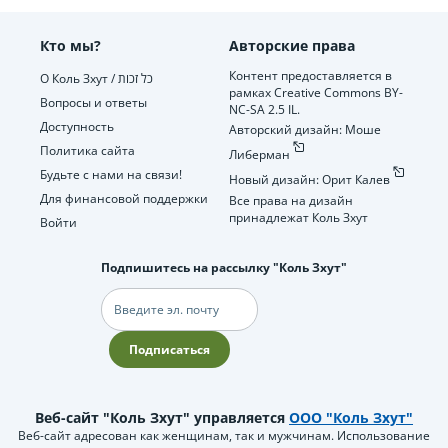
Кто мы?
Авторские права
Контент предоставляется в
О Коль Зхут / כל זכות
рамках Creative Commons BY-
Вопросы и ответы
NC-SA 2.5 IL.
Доступность
Авторский дизайн: Моше
Политика сайта
Либерман
Будьте с нами на связи!
Новый дизайн: Орит Калев
Для финансовой поддержки
Все права на дизайн
принадлежат Коль Зхут
Войти
Подпишитесь на рассылку "Коль Зхут"
Электронная
почта
Подписаться
Веб-сайт "Коль Зхут" управляется
ООО "Коль Зхут"
Веб-сайт адресован как женщинам, так и мужчинам. Использование