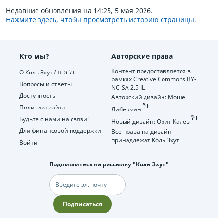
Недавние обновления на 14:25, 5 мая 2026.
Нажмите здесь, чтобы просмотреть историю страницы.
Кто мы?
Авторские права
Контент предоставляется в
О Коль Зхут / כל זכות
рамках Creative Commons BY-
Вопросы и ответы
NC-SA 2.5 IL.
Доступность
Авторский дизайн: Моше
Политика сайта
Либерман
Будьте с нами на связи!
Новый дизайн: Орит Калев
Для финансовой поддержки
Все права на дизайн
принадлежат Коль Зхут
Войти
Подпишитесь на рассылку "Коль Зхут"
Электронная
почта
Подписаться