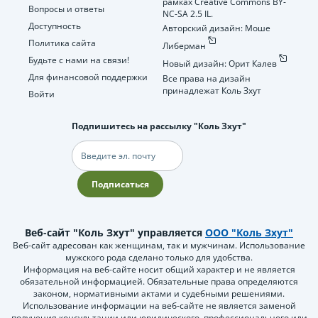
рамках Creative Commons BY-
Вопросы и ответы
NC-SA 2.5 IL.
Доступность
Авторский дизайн: Моше
Политика сайта
Либерман
Будьте с нами на связи!
Новый дизайн: Орит Калев
Для финансовой поддержки
Все права на дизайн
принадлежат Коль Зхут
Войти
Подпишитесь на рассылку "Коль Зхут"
Электронная
почта
Подписаться
Веб-сайт "Коль Зхут" управляется
ООО "Коль Зхут"
Веб-сайт адресован как женщинам, так и мужчинам. Использование
мужского рода сделано только для удобства.
Информация на веб-сайте носит общий характер и не является
обязательной информацией. Обязательные права определяются
законом, нормативными актами и судебными решениями.
Использование информации на веб-сайте не является заменой
получения консультации или юридического, профессионального или