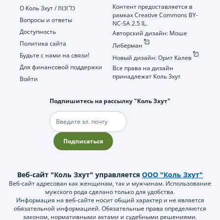
Контент предоставляется в
О Коль Зхут / כל זכות
рамках Creative Commons BY-
Вопросы и ответы
NC-SA 2.5 IL.
Доступность
Авторский дизайн: Моше
Политика сайта
Либерман
Будьте с нами на связи!
Новый дизайн: Орит Калев
Для финансовой поддержки
Все права на дизайн
принадлежат Коль Зхут
Войти
Подпишитесь на рассылку "Коль Зхут"
Электронная
почта
Подписаться
Веб-сайт "Коль Зхут" управляется
ООО "Коль Зхут"
Веб-сайт адресован как женщинам, так и мужчинам. Использование
мужского рода сделано только для удобства.
Информация на веб-сайте носит общий характер и не является
обязательной информацией. Обязательные права определяются
законом, нормативными актами и судебными решениями.