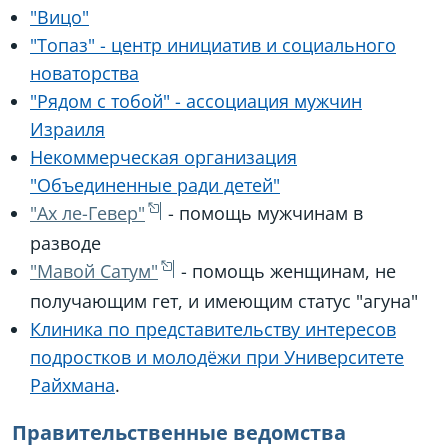
"Вицо"
"Топаз" - центр инициатив и социального
новаторства
"Рядом с тобой" - ассоциация мужчин
Израиля
Некоммерческая организация
"Объединенные ради детей"
"Ах ле-Гевер"
- помощь мужчинам в
разводе
"Мавой Сатум"
- помощь женщинам, не
получающим гет, и имеющим статус "агуна"
Клиника по представительству интересов
подростков и молодёжи при Университете
Райхмана
.
Правительственные ведомства