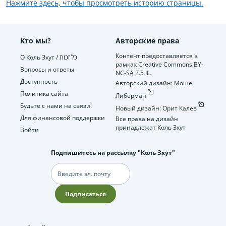
Нажмите здесь, чтобы просмотреть историю страницы.
Кто мы?
Авторские права
Контент предоставляется в
О Коль Зхут / כל זכות
рамках Creative Commons BY-
Вопросы и ответы
NC-SA 2.5 IL.
Доступность
Авторский дизайн: Моше
Политика сайта
Либерман
Будьте с нами на связи!
Новый дизайн: Орит Калев
Для финансовой поддержки
Все права на дизайн
принадлежат Коль Зхут
Войти
Подпишитесь на рассылку "Коль Зхут"
Электронная
почта
Подписаться