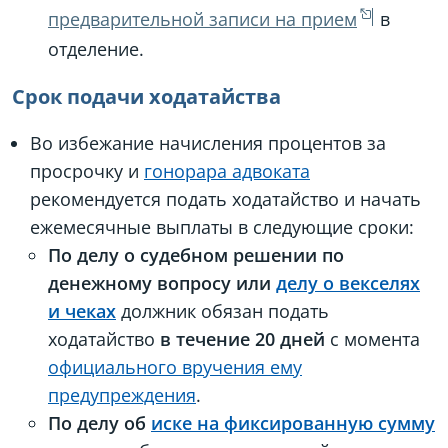
предварительной записи на прием
в
отделение.
Срок подачи ходатайства
Во избежание начисления процентов за
просрочку и
гонорара адвоката
рекомендуется подать ходатайство и начать
ежемесячные выплаты в следующие сроки:
По делу о судебном решении по
денежному вопросу или
делу о векселях
и чеках
должник обязан подать
ходатайство
в течение 20 дней
с момента
официального вручения ему
предупреждения
.
По делу об
иске на фиксированную сумму