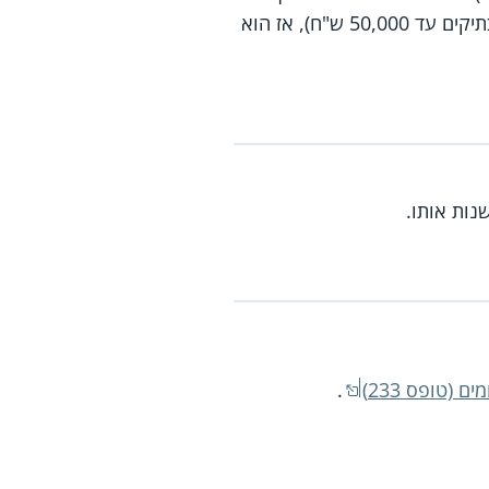
יכול לשלם את כל החוב בבת אחת, או שהוא לא יכול לעמוד בהצעת הפריסה שנרשמה באזהרה (בתיקים עד 50,000 ש"ח), אז הוא
נות אותו.
(טופס 233)
.