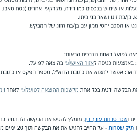
לות או שימוש בנכסים כמו דירה, מקרקעין אחרים (נסח טאבו, 
בן/בת זוגו ושאר בני ביתו.
ט או הסכם יחסי ממון עם בן/בת הזוג של המבקש.
ה לפועל באחת הדרכים הבאות:
: באמצעות כניסה ל
אזור האישי
בהוצאה לפועל.
דואר: אפשר למצוא את כתובת הדוא"ל, מספר הפקס או כתובת
את הבקשה ידנית בכל אחת
מלשכות ההוצאה לפועל
לאחר
זימ
ים ו
שכר טרחת עורך דין
, מומלץ להגיש את הבקשה ולהתחיל בת
ו
תיק שטרות
- על החייב להגיש את את הבקשה
תוך 20 ימים
מה