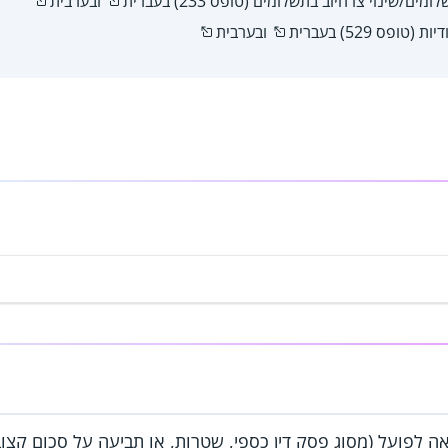
ים/שינוי צו חיוב בתשלומים (טופס 233) ב
עברית
וב
ערבית
 (טופס 529) ב
עברית
וב
ערבית
ה לפועל (מסוג פסק דין כספי, שטרות, או תביעה על סכום קצוב