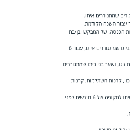
חת הכנסה, של המבקש ובן/בת
דפי חשבון שמפרטים את הפעולות בחשבונות העו"ש של המבקש, בן/בת זוגו, ושאר בני ביתו שמתגוררים איתו, עבור 6
זוגו, ושאר בני ביתו שמתגוררים
ון, קרנות השתלמות, קרנות
תדפיס פירוט חיובי כרטיסי האשראי של המבקש, בן/בת זוגו ושאר בני ביתו שמתגוררים איתו לתקופה של 6 חודשים לפני
עבוד או משכון.