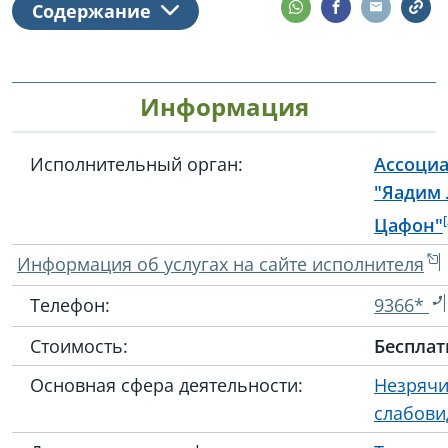
Содержание
Информация
Исполнительный орган:
Ассоци
"Яадим 
Цафон"
Информация об услугах на сайте исполнителя
Телефон:
9366*
Стоимость:
Бесплат
Основная сфера деятельности:
Незрячи
слабов