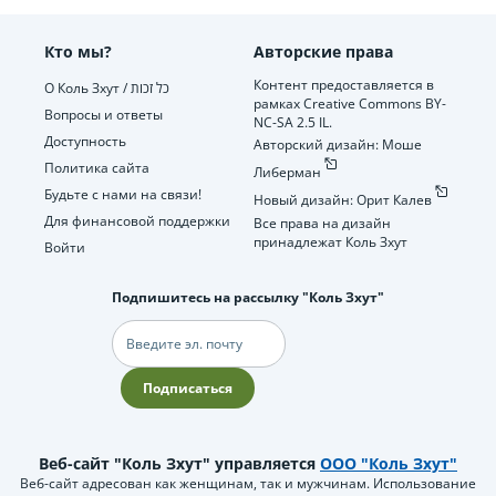
Кто мы?
Авторские права
Контент предоставляется в
О Коль Зхут / כל זכות
рамках Creative Commons BY-
Вопросы и ответы
NC-SA 2.5 IL.
Доступность
Авторский дизайн: Моше
Политика сайта
Либерман
Будьте с нами на связи!
Новый дизайн: Орит Калев
Для финансовой поддержки
Все права на дизайн
принадлежат Коль Зхут
Войти
Подпишитесь на рассылку "Коль Зхут"
Электронная
почта
Подписаться
Веб-сайт "Коль Зхут" управляется
ООО "Коль Зхут"
Веб-сайт адресован как женщинам, так и мужчинам. Использование