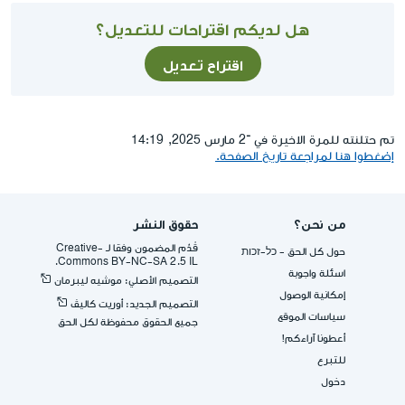
هل لديكم اقتراحات للتعديل؟
اقتراح تعديل
تم حتلنته للمرة الاخيرة في ־2 مارس 2025, 14:19
إضغطوا هنا لمراجعة تاريخ الصفحة.
من نحن؟
حقوق النشر
قُدِّم المضمون وفقا لـ -Creative
حول كل الحق - כל-זכות
Commons BY-NC-SA 2.5 IL.
اسئلة واجوبة
التصميم الأصلي: موشيه ليبرمان
إمكانية الوصول
التصميم الجديد: أوريت كاليڤ
سياسات الموقع
جميع الحقوق محفوظة لكل الحق
أعطونا آراءكم!
للتبرع
دخول