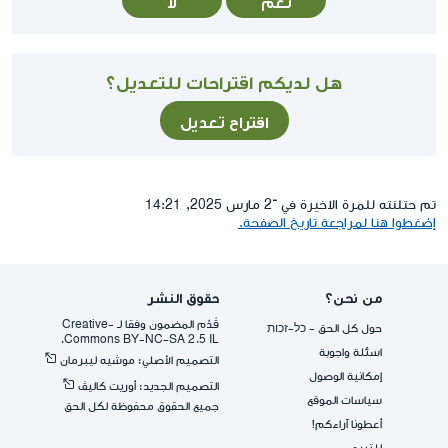
نعم
لا
هل لديكم اقتراحات للتعديل؟
اقتراح تعديل
تم حتلنته للمرة الاخيرة في ־2 مارس 2025, 14:21
إضغطوا هنا لمراجعة تاريخ الصفحة.
من نحن؟
حقوق النشر
قُدِّم المضمون وفقا لـ -Creative
حول كل الحق - כל-זכות
Commons BY-NC-SA 2.5 IL.
اسئلة واجوبة
التصميم الأصلي: موشيه ليبرمان
إمكانية الوصول
التصميم الجديد: أوريت كاليڤ
سياسات الموقع
جميع الحقوق محفوظة لكل الحق
أعطونا آراءكم!