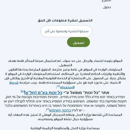
للتبرع
دخول
التسجيل لنشرة معلومات كل الحق
البريد
الإلكتروني
تسجيل
الموقع يتوجه للنساء والرجال على حد سواء. تم استعمال صيغة المذكّر فقط بهدف
التسهيل.
المعلومات الواردة في الموقع هي عامة وغير ملزمة. الحقوق الملزمة يحدّدها القانون
والأنظمة وقرارات الحكم الصادرة عن المحاكم. استخدام المعلومات الواردة في الموقع لا
يشكل بديلا عن الحصول على الاستشارة أو الخدمة القانونية المهنية أو الأخرى وبالتالي فإن
الاعتماد على ما ورد فيه هو على مسؤولية المستخدم فقط. يجب مراجعة
شروط
الاستخدام
.
אתר "כל זכות" מופעל ע"י
כל זכות בע"מ (חל"צ)
המידע באתר הוא מידע כללי ואינו מידע מחייב. הזכויות המחייבות נקבעות על-פי חוק,
תקנות ופסיקות בתי המשפט. השימוש במידע המופיע באתר אינו תחליף לקבלת ייעוץ או
טיפול משפטי, מקצועי או אחר והסתמכות על האמור בו היא באחריות המשתמש בלבד
- יש לעיין
בתנאי השימוש
.
المساعدة التي تقدّمها وزارة العدل ونظام الديجيتال الوطني لا تحمّل هذه الجهات أية
مسؤولية حيال نشاط الموقع ومضامينه.
بمساعدة وزارة العدل والمنظومة الرقمية الوطنية