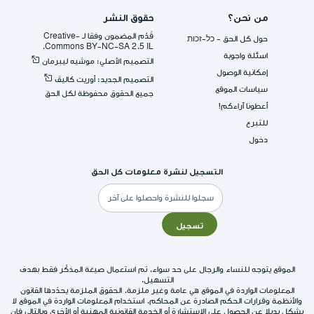
من نحن؟
حقوق النشر
قُدِّم المضمون وفقا لـ -Creative
حول كل الحق - כל-זכות
Commons BY-NC-SA 2.5 IL.
اسئلة واجوبة
التصميم الأصلي: موشيه ليبرمان
إمكانية الوصول
التصميم الجديد: أوريت كاليڤ
سياسات الموقع
جميع الحقوق محفوظة لكل الحق
أعطونا آراءكم!
للتبرع
دخول
التسجيل لنشرة معلومات كل الحق
البريد
الإلكتروني
تسجيل
الموقع يتوجه للنساء والرجال على حد سواء. تم استعمال صيغة المذكّر فقط بهدف
التسهيل.
المعلومات الواردة في الموقع هي عامة وغير ملزمة. الحقوق الملزمة يحدّدها القانون
والأنظمة وقرارات الحكم الصادرة عن المحاكم. استخدام المعلومات الواردة في الموقع لا
يشكل بديلا عن الحصول على الاستشارة أو الخدمة القانونية المهنية أو الأخرى وبالتالي فإن