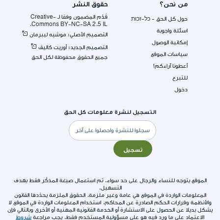
من نحن؟
حقوق النشر
قُدِّم المضمون وفقا لـ -Creative
حول كل الحق - כל-זכות
Commons BY-NC-SA 2.5 IL.
اسئلة واجوبة
التصميم الأصلي: موشيه ليبرمان
إمكانية الوصول
التصميم الجديد: أوريت كاليڤ
سياسات الموقع
جميع الحقوق محفوظة لكل الحق
أعطونا آراءكم!
للتبرع
دخول
التسجيل لنشرة معلومات كل الحق
البريد
الإلكتروني
تسجيل
الموقع يتوجه للنساء والرجال على حد سواء. تم استعمال صيغة المذكّر فقط بهدف
التسهيل.
المعلومات الواردة في الموقع هي عامة وغير ملزمة. الحقوق الملزمة يحدّدها القانون
والأنظمة وقرارات الحكم الصادرة عن المحاكم. استخدام المعلومات الواردة في الموقع لا
يشكل بديلا عن الحصول على الاستشارة أو الخدمة القانونية المهنية أو الأخرى وبالتالي فإن
الاعتماد على ما ورد فيه هو على مسؤولية المستخدم فقط. يجب مراجعة
شروط