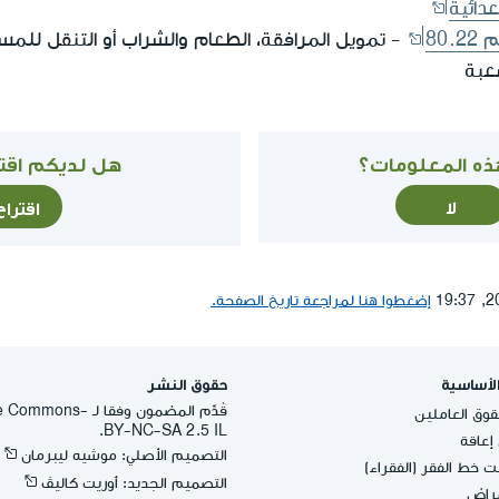
عدائية
80
- تمويل المرافقة، الطعام والشراب أو التنقل للمس
عبة
ذه المعلومات؟
هل لديكم اقتر
لا
اقترا
إضغطوا هنا لمراجعة تاريخ الصفحة.
لأساسية
حقوق النشر
قُدِّم المضمون وفقا لـ -
وق العاملين
BY-NC-SA 2.5 IL.
عاقة
التصميم الأصلي: موشيه ليبرمان
 خط الفقر (الفقراء)
التصميم الجديد: أوريت كاليڤ
مراض