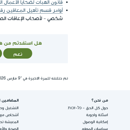
قانون الهبات لضحايا الأعمال ال
أوامر قسم تأهيل المعاقين رقم .22
شخصي - لأصحاب الإعاقات الص
هل استفدتم من ه
نعم
تم حتلنته للمرة الاخيرة في ־9 مارس 2026, 19:37
من نحن؟
المضامين ا
حول كل الحق - כל-זכות
التشغيل وحق
اسئلة واجوبة
أشخاص مع إ
إمكانية الوصول
المعيشة تحت
سياسات الموقع
الصحة والأ