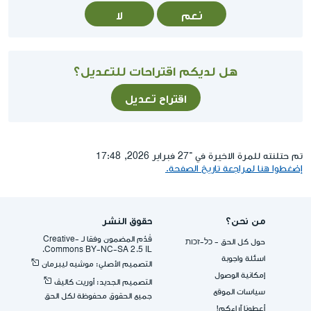
نعم
لا
هل لديكم اقتراحات للتعديل؟
اقتراح تعديل
تم حتلنته للمرة الاخيرة في ־27 فبراير 2026, 17:48
إضغطوا هنا لمراجعة تاريخ الصفحة.
من نحن؟
حقوق النشر
قُدِّم المضمون وفقا لـ -Creative
حول كل الحق - כל-זכות
Commons BY-NC-SA 2.5 IL.
اسئلة واجوبة
التصميم الأصلي: موشيه ليبرمان
إمكانية الوصول
التصميم الجديد: أوريت كاليڤ
سياسات الموقع
جميع الحقوق محفوظة لكل الحق
أعطونا آراءكم!