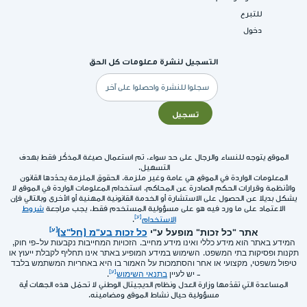
للتبرع
دخول
التسجيل لنشرة معلومات كل الحق
البريد
الإلكتروني
تسجيل
الموقع يتوجه للنساء والرجال على حد سواء. تم استعمال صيغة المذكّر فقط بهدف
التسهيل.
المعلومات الواردة في الموقع هي عامة وغير ملزمة. الحقوق الملزمة يحدّدها القانون
والأنظمة وقرارات الحكم الصادرة عن المحاكم. استخدام المعلومات الواردة في الموقع لا
يشكل بديلا عن الحصول على الاستشارة أو الخدمة القانونية المهنية أو الأخرى وبالتالي فإن
الاعتماد على ما ورد فيه هو على مسؤولية المستخدم فقط. يجب مراجعة
شروط
الاستخدام
.
אתר "כל זכות" מופעל ע"י
כל זכות בע"מ (חל"צ)
המידע באתר הוא מידע כללי ואינו מידע מחייב. הזכויות המחייבות נקבעות על-פי חוק,
תקנות ופסיקות בתי המשפט. השימוש במידע המופיע באתר אינו תחליף לקבלת ייעוץ או
טיפול משפטי, מקצועי או אחר והסתמכות על האמור בו היא באחריות המשתמש בלבד
- יש לעיין
בתנאי השימוש
.
المساعدة التي تقدّمها وزارة العدل ونظام الديجيتال الوطني لا تحمّل هذه الجهات أية
مسؤولية حيال نشاط الموقع ومضامينه.