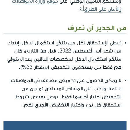
ومستحق التأمين الوطني" على
موقع وزارة المواصلات
زالأمان على الطرق
.
من الجدير أن نعرف
يُعطى الإستحقاق لكل من يتلقّى استكمال الدخل، إبتداءً
من شهر آب -أغسطس 2022. قبل هذا التاريخ، كان
متلقو استكمال الدخل لمخصصات الباقين بعد المتوفي
هم فقط من يستحقون التخفيض (بمقدار 33%).
لا يمكن الحصول على تخفيض مضاعف في المواصلات
العامة، ويجب على المسافر المستحق نوعين من
التخفيض اختيار أحدهما فقط. يوصى بفحص شروط
استحقاق كل نوع واختيار التخفيض الأجدى لكم.