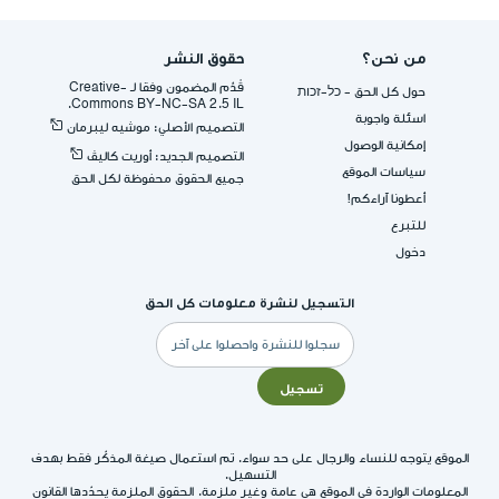
من نحن؟
حقوق النشر
قُدِّم المضمون وفقا لـ -Creative
حول كل الحق - כל-זכות
Commons BY-NC-SA 2.5 IL.
اسئلة واجوبة
التصميم الأصلي: موشيه ليبرمان
إمكانية الوصول
التصميم الجديد: أوريت كاليڤ
سياسات الموقع
جميع الحقوق محفوظة لكل الحق
أعطونا آراءكم!
للتبرع
دخول
التسجيل لنشرة معلومات كل الحق
البريد
الإلكتروني
تسجيل
الموقع يتوجه للنساء والرجال على حد سواء. تم استعمال صيغة المذكّر فقط بهدف
التسهيل.
المعلومات الواردة في الموقع هي عامة وغير ملزمة. الحقوق الملزمة يحدّدها القانون