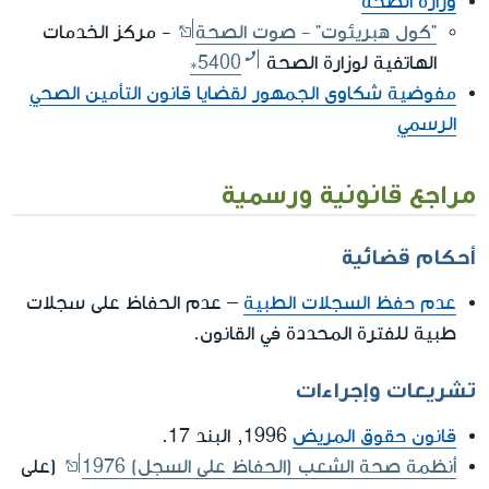
وزارة الصحة
"كول هبريئوت" - صوت الصحة
- مركز الخدمات
الهاتفية لوزارة الصحة
*5400
مفوضية شكاوى الجمهور لقضايا قانون التأمين الصحي
الرسمي
مراجع قانونية ورسمية
أحكام قضائية
عدم حفظ السجلات الطبية
– عدم الحفاظ على سجلات
طبية للفترة المحددة في القانون.
تشريعات وإجراءات
قانون حقوق المريض
1996, البند 17.
أنظمة صحة الشعب (الحفاظ على السجل) 1976
(على