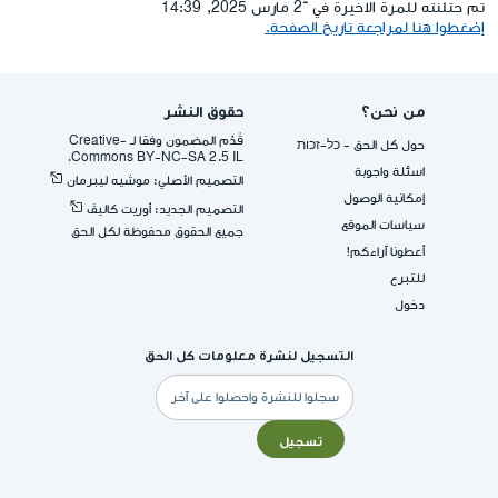
تم حتلنته للمرة الاخيرة في ־2 مارس 2025, 14:39
إضغطوا هنا لمراجعة تاريخ الصفحة.
من نحن؟
حقوق النشر
قُدِّم المضمون وفقا لـ -Creative
حول كل الحق - כל-זכות
Commons BY-NC-SA 2.5 IL.
اسئلة واجوبة
التصميم الأصلي: موشيه ليبرمان
إمكانية الوصول
التصميم الجديد: أوريت كاليڤ
سياسات الموقع
جميع الحقوق محفوظة لكل الحق
أعطونا آراءكم!
للتبرع
دخول
التسجيل لنشرة معلومات كل الحق
البريد
الإلكتروني
تسجيل