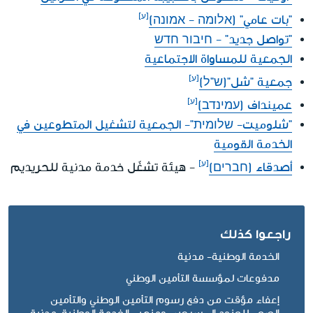
"بات عامي" (אלומה - אמונה)
"تواصل جديد" - חיבור חדש
الجمعية للمساواة الاجتماعية
جمعية "شل"(ש"ל)
عمينداف (עמינדב)
"شلوميت- שלומית"- الجمعية لتشغيل المتطوعين في
الخدمة القومية
أصدقاء (חברים)
- هيئة تشغّل خدمة مدنية للحريديم
راجعوا كذلك
الخدمة الوطنية- مدنية
مدفوعات لمؤسسة التأمين الوطني
إعفاء مؤقت من دفع رسوم التأمين الوطني والتأمين