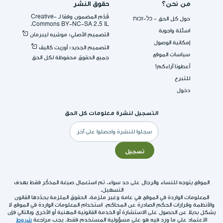
من نحن؟
حقوق النشر
قُدِّم المضمون وفقا لـ -Creative
حول كل الحق - כל-זכות
Commons BY-NC-SA 2.5 IL.
اسئلة واجوبة
التصميم الأصلي: موشيه ليبرمان
إمكانية الوصول
التصميم الجديد: أوريت كاليڤ
سياسات الموقع
جميع الحقوق محفوظة لكل الحق
أعطونا آراءكم!
للتبرع
دخول
التسجيل لنشرة معلومات كل الحق
البريد
الإلكتروني
تسجيل
الموقع يتوجه للنساء والرجال على حد سواء. تم استعمال صيغة المذكّر فقط بهدف
التسهيل.
المعلومات الواردة في الموقع هي عامة وغير ملزمة. الحقوق الملزمة يحدّدها القانون
والأنظمة وقرارات الحكم الصادرة عن المحاكم. استخدام المعلومات الواردة في الموقع لا
يشكل بديلا عن الحصول على الاستشارة أو الخدمة القانونية المهنية أو الأخرى وبالتالي فإن
الاعتماد على ما ورد فيه هو على مسؤولية المستخدم فقط. يجب مراجعة
شروط