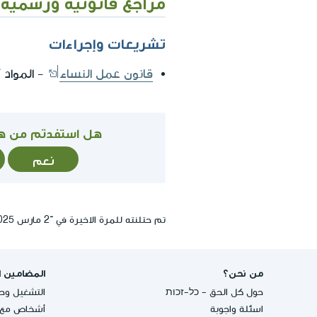
مراجع قانونية ورسمية
تشريعات وإجراءات
قانون عمل النساء
- المواد 7(ج)(3), 9ج(ب)، 9ج(ج)(1).
هل استفدتم من ه
نعم
تم حتلنته للمرة الاخيرة في ־2 مارس 2025, 14:41
من نحن؟
المضامين ا
حول كل الحق - כל-זכות
التشغيل وحق
اسئلة واجوبة
أشخاص مع إ