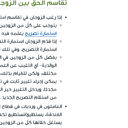
تقاسم الحق بين الزوج
إذا رغب الزوجان في تقاسم امتي
يتوجب على كلّ من الزوجين تزويد مش
استمارة تصريح
يعلمه فيه بق
استمارة التصريح، وفي تلك ال
يفصّل كلّ من الزوجين في ال
الوالدية- أي التغيب عن ال
مختلف، ولكن للقيام بذلك،
يمكن إجراء تغيير ثابت في 
من استلام التصريح الجديد.
العاملون في ورديات في قطاع ا
الفندقة، يستطيع/تستطيع تحصيل 
يستغل خلالها كلّ من الزوجين