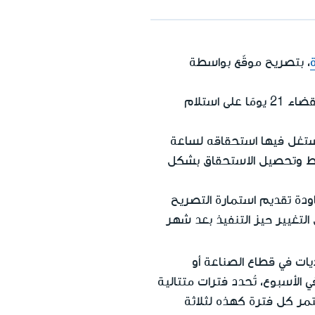
ة
، بتصريح موقّع بواسطة
إذا قدّم الزوجان استمارة التصريح في موعد متأخر، يجوز لهما تقاسم الاستحقاق فقد بعد انقضاء 21 يومًا على استلام
سيستغل فيها استحقاقه لساعة
فقط وتحصيل الاستحقاق بشكل
ودة تقديم استمارة التصريح
في ورديات، يدخل التغيير حيز التنفيذ بعد شهر
يات في قطاع الصناعة أو
ي الأسبوع، تُحدد فترات متتالية
مر كل فترة كهذه لثلاثة