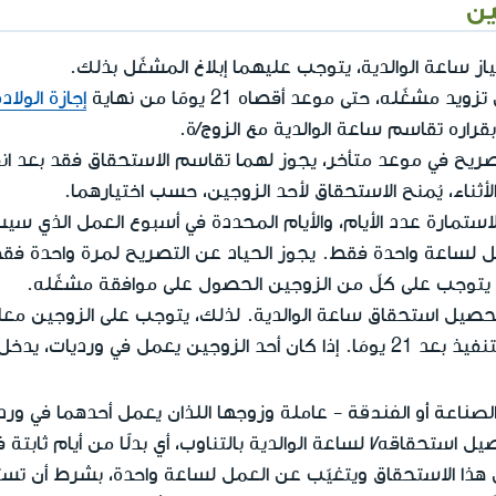
ين
از ساعة الوالدية، يتوجب عليهما إبلاغ المشغّل بذلك.
غّله، حتى موعد أقصاه 21 يومًا من نهاية
إجازة الولاد
راره تقاسم ساعة الوالدية مع الزوج/ة.
أثناء، يُمنح الاستحقاق لأحد الزوجين، حسب اختيارهما.
استمارة عدد الأيام، والأيام المحددة في أسبوع العمل الذي 
عمل لساعة واحدة فقط. يجوز الحياد عن التصريح لمرة واحدة 
 يتوجب على كلّ من الزوجين الحصول على موافقة مشغّله.
تحصيل استحقاق ساعة الوالدية. لذلك، يتوجب على الزوجين معا
مجددًا، ويدخل التغيير حيز التنفيذ بعد 21 يومَا. إذا كان أحد الزوجين يعمل 
لصناعة أو الفندقة
- عاملة وزوجها اللذان يعمل أحدهما في ورد
استحقاقه/ا لساعة الوالدية بالتناوب، أي بدلًا من أيام ثابتة ف
 هذا الاستحقاق ويتغيّب عن العمل لساعة واحدة، بشرط أن تست