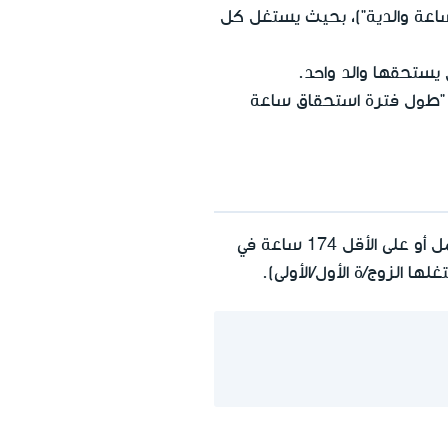
 أيضًا "ساعة والدية")، بحيث يستغل كل
 يستحقها والد واحد.
"طول فترة استحقاق ساعة
حسب اختيارهما، بشرط أن يعمل بوظيفة كاملة، كالمتبع في مكان العمل أو على الأقل 174 ساعة في
لها الزوج/ة الأول/الأولى).