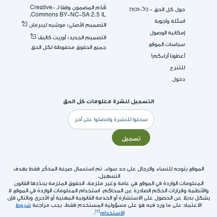
قُدِّم المضمون وفقا لـ -Creative
حول كل الحق - כל-זכות
Commons BY-NC-SA 2.5 IL.
اسئلة واجوبة
التصميم الأصلي: موشيه ليبرمان
إمكانية الوصول
التصميم الجديد: أوريت كاليڤ
سياسات الموقع
جميع الحقوق محفوظة لكل الحق
أعطونا آراءكم!
للتبرع
دخول
التسجيل لنشرة معلومات كل الحق
البريد
الإلكتروني
تسجيل
الموقع يتوجه للنساء والرجال على حد سواء. تم استعمال صيغة المذكّر فقط بهدف
التسهيل.
المعلومات الواردة في الموقع هي عامة وغير ملزمة. الحقوق الملزمة يحدّدها القانون
والأنظمة وقرارات الحكم الصادرة عن المحاكم. استخدام المعلومات الواردة في الموقع لا
يشكل بديلا عن الحصول على الاستشارة أو الخدمة القانونية المهنية أو الأخرى وبالتالي فإن
الاعتماد على ما ورد فيه هو على مسؤولية المستخدم فقط. يجب مراجعة
شروط
الاستخدام
.