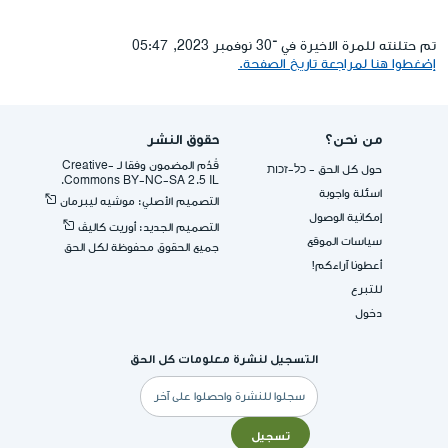
تم حتلنته للمرة الاخيرة في ־30 نوفمبر 2023, 05:47
إضغطوا هنا لمراجعة تاريخ الصفحة.
من نحن؟
حقوق النشر
قُدِّم المضمون وفقا لـ -Creative
حول كل الحق - כל-זכות
Commons BY-NC-SA 2.5 IL.
اسئلة واجوبة
التصميم الأصلي: موشيه ليبرمان
إمكانية الوصول
التصميم الجديد: أوريت كاليڤ
سياسات الموقع
جميع الحقوق محفوظة لكل الحق
أعطونا آراءكم!
للتبرع
دخول
التسجيل لنشرة معلومات كل الحق
البريد
الإلكتروني
تسجيل