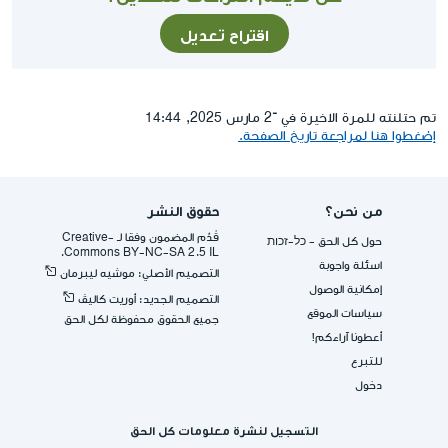
اقتراح تعديل
تم حتلنته للمرة الاخيرة في ־2 مارس 2025, 14:44
إضغطوا هنا لمراجعة تاريخ الصفحة.
من نحن؟
حقوق النشر
قُدِّم المضمون وفقا لـ -Creative
حول كل الحق - כל-זכות
Commons BY-NC-SA 2.5 IL.
اسئلة واجوبة
التصميم الأصلي: موشيه ليبرمان
إمكانية الوصول
التصميم الجديد: أوريت كاليڤ
سياسات الموقع
جميع الحقوق محفوظة لكل الحق
أعطونا آراءكم!
للتبرع
دخول
التسجيل لنشرة معلومات كل الحق