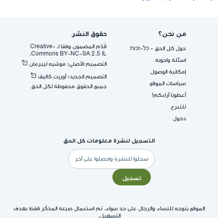
من نحن؟
حقوق النشر
قُدِّم المضمون وفقا لـ -Creative
حول كل الحق - כל-זכות
Commons BY-NC-SA 2.5 IL.
اسئلة واجوبة
التصميم الأصلي: موشيه ليبرمان
إمكانية الوصول
التصميم الجديد: أوريت كاليڤ
سياسات الموقع
جميع الحقوق محفوظة لكل الحق
أعطونا آراءكم!
للتبرع
دخول
التسجيل لنشرة معلومات كل الحق
البريد
الإلكتروني
تسجيل
الموقع يتوجه للنساء والرجال على حد سواء. تم استعمال صيغة المذكّر فقط بهدف
التسهيل.